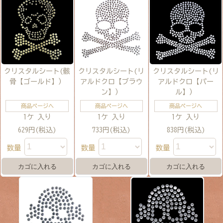
クリスタルシート(骸
クリスタルシート(リ
クリスタルシート(リ
骨【ゴールド】）
アルドクロ【ブラウ
アルドクロ【パー
ン】）
ル】）
商品ページへ
商品ページへ
商品ページへ
1ケ 入り
1ケ 入り
1ケ 入り
629円(税込)
733円(税込)
838円(税込)
数量
数量
数量