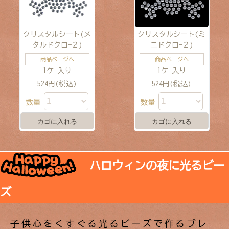
クリスタルシート(メ
クリスタルシート(ミ
タルドクロ−２)
ニドクロ−２)
商品ページへ
商品ページへ
1ケ 入り
1ケ 入り
524円(税込)
524円(税込)
数量
数量
ハロウィンの夜に光るビー
ズ
子供心をくすぐる光るビーズで作るブレ