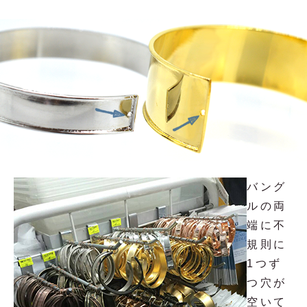
バング
ルの両
端に不
規則に
1つず
つ穴が
空いて