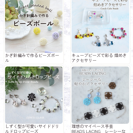
かぎ針編みで作るビーズボー
キューブビーズで彩る 煌めき
ル
アクセサリー
しずく型が可愛いサイドドリ
理想のマイペース手芸
ルドロップビーズ
BEADS LACING レーシーな