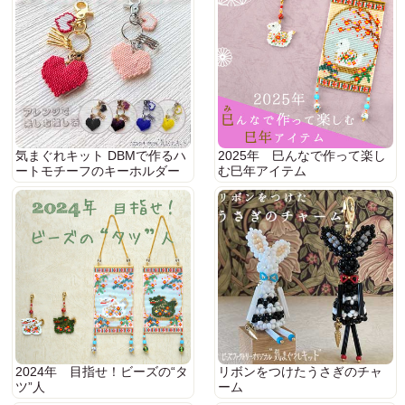
気まぐれキット DBMで作るハ
2025年 巳んなで作って楽し
ートモチーフのキーホルダー
む巳年アイテム
2024年 目指せ！ビーズの“タ
リボンをつけたうさぎのチャ
ツ”人
ーム