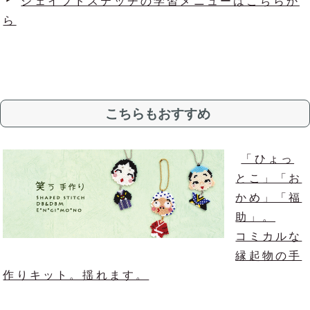
シェイプドステッチの学習メニューはこちらか
ら
こちらもおすすめ
「ひょっ
とこ」「お
かめ」「福
助」。
コミカルな
縁起物の手
作りキット。揺れます。