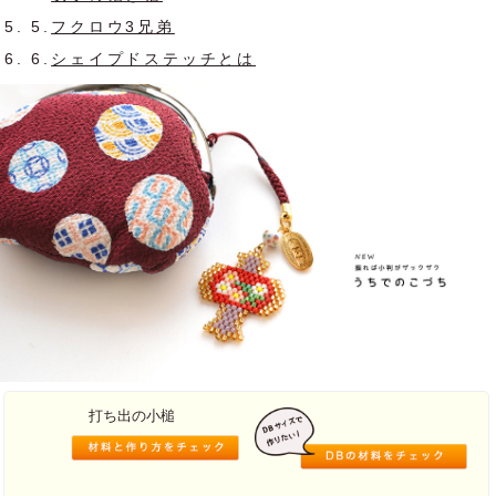
5.
フクロウ3兄弟
6.
シェイプドステッチとは
打ち出の小槌