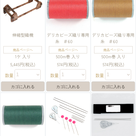
伸縮型織機
デリカビーズ織り専用
デリカビーズ織り専用
糸 ＃60
糸 ＃60
商品ページへ
商品ページへ
商品ページへ
1ケ 入り
500m巻 入り
500m巻 入り
5,445円(税込)
574円(税込)
574円(税込)
数量
数量
数量