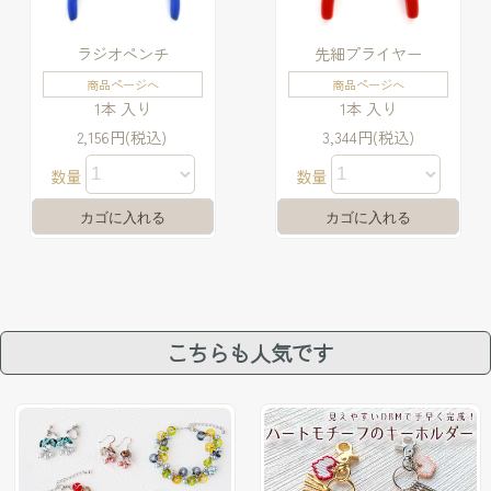
ラジオペンチ
先細プライヤー
商品ページへ
商品ページへ
1本 入り
1本 入り
2,156円(税込)
3,344円(税込)
数量
数量
こちらも人気です