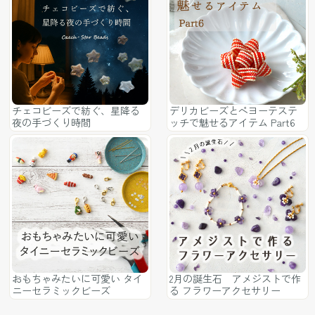
チェコビーズで紡ぐ、星降る
デリカビーズとペヨーテステ
夜の手づくり時間
ッチで魅せるアイテム Part6
おもちゃみたいに可愛い タイ
2月の誕生石 アメジストで作
ニーセラミックビーズ
る フラワーアクセサリー