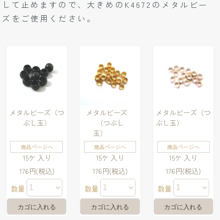
して止めますので、大きめの
K4672のメタルビー
ズ
をご使用ください。
メタルビーズ（つ
メタルビーズ
メタルビーズ（つ
ぶし玉）
（つぶし
ぶし玉）
玉）
商品ページへ
商品ページへ
商品ページへ
15ケ 入り
15ケ 入り
15ケ 入り
176円(税込)
176円(税込)
176円(税込)
数量
数量
数量