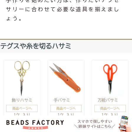
手作りを始めたい方は、作りたいアクセ
サリーに合わせて必要な道具を揃えまし
ょう。
テグスや糸を切るハサミ
飾りハサミ
手バサミ
万能バサミ
商品ページへ
商品ページへ
商品ページへ
1ケ 入り
1ケ 入り
1ケ 入り
792円(税込)
264円(税込)
880円(税込)