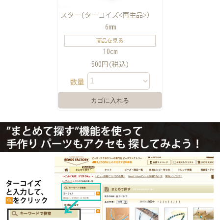
スター(ターコイズ<再生品>）
6mm
商品を見る
10cm
500円(税込)
数量