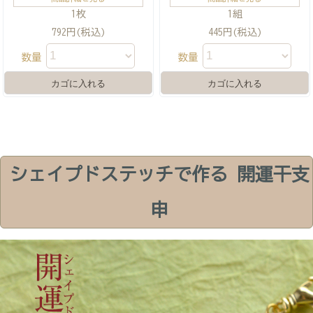
1枚
1組
792円(税込)
445円(税込)
数量
数量
シェイプドステッチで作る 開運干支
申