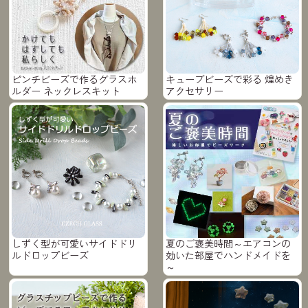
ピンチビーズで作るグラスホ
キューブビーズで彩る 煌めき
ルダー ネックレスキット
アクセサリー
しずく型が可愛いサイドドリ
夏のご褒美時間～エアコンの
ルドロップビーズ
効いた部屋でハンドメイドを
～