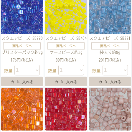
スクエアビーズ SB290
スクエアビーズ SB404
スクエアビーズ SB221
商品ページへ
商品ページへ
商品ページへ
ブリスターパック約7g
ケースビーズ約3g
袋入り約8g
176円(税込)
89円(税込)
201円(税込)
数量
数量
数量