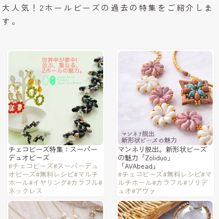
大人気！2ホールビーズの過去の特集をご紹介しま
す。
チェコビーズ特集：スーパー
マンネリ脱出。新形状ビーズ
デュオビーズ
の魅力「Zoliduo」
#チェコビーズ
#スーパーデュ
「AVAbead」
オビーズ
#無料レシピ
#マルチ
#チェコビーズ
#無料レシピ
#マ
ホール
#イヤリング
#カラフル
#
ルチホール
#カラフル
#ゾリデ
ネックレス
ュオ
#アヴァ