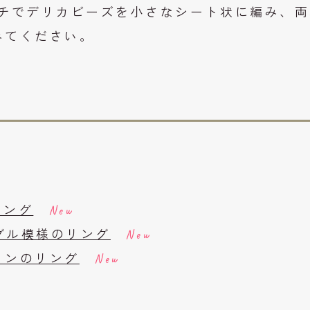
ッチでデリカビーズを小さなシート状に編み、
みてください。
リング
New
グル模様のリング
New
インのリング
New