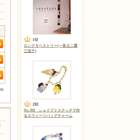
ロングタペストリー(一富士二鷹
三茄子)
0粒
No.308 シェイプドステッチで作
るスウィーツバッグチャーム
ス