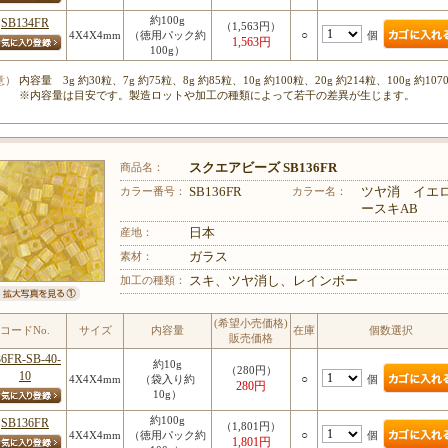
約100g
SB134FR
（1,563円）
○
個
4X4X4mm
（徳用パック約
1,563円
100g）
意）
内容量 3g 約30粒、7g 約75粒、8g 約85粒、10g 約100粒、20g 約214粒、100g 約107
※内容量は目安です。製造ロットや加工の種類によって若干の差異が生じます。
商品名：
スクエアビーズ SB136FR
カラー番号：
SB136FR
カラー名：
ツヤ消 イエ
ースキAB
産地：
日本
素材：
ガラス
加工の種類：
スキ、ツヤ消し、レインボー
(希望小売価格)
コードNo.
サイズ
内容量
在庫
個数選択
販売価格
36FR-SB-40-
約10g
（280円）
10
○
個
4X4X4mm
（袋入り約
280円
10g）
約100g
SB136FR
（1,801円）
○
個
4X4X4mm
（徳用パック約
1,801円