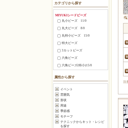
カテゴリから探す
MIYUKIシードビーズ
丸小ビーズ 11/0
丸大ビーズ 8/0
丸特小ビーズ 15/0
特大ビーズ
3カットビーズ
六角ビーズ
六角ビーズ(特小)15/0
ティラビーズ(TL)
属性から探す
ハーフティラビーズ(HTL)
注
クォーターティラビーズ(QTL)
イベント
雰囲気
レクタングルビーズ(RB)
形状
ツイストビーズ（TW)
用途
竹ビーズ
季節感
モチーフ
竹ビーズ(30mm)
テクニックからキット・レシピ
竹ビーズ(角穴竹)
を探す