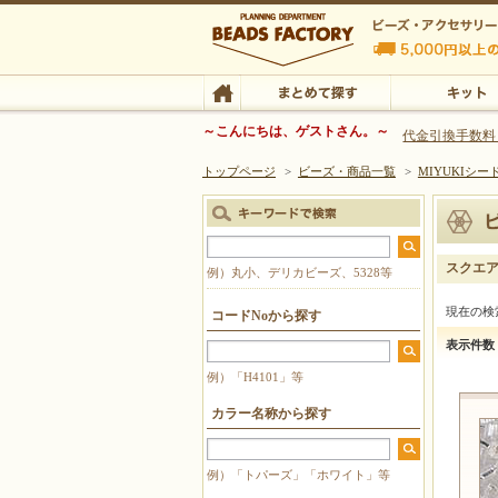
ビーズファクトリー ビーズ・パーツ・金具など
～こんにちは、ゲストさん。～
代金引換手数料
トップページ
>
ビーズ・商品一覧
>
MIYUKIシー
ビーズ・アクセサリーの専門店 ビーズファクトリー
ビーズ・アクセサリー
TOP
まとめて探す
キット
スクエア
例）丸小、デリカビーズ、5328等
現在の検
コードNoから探す
表示件数
例）「H4101」等
カラー名称から探す
例）「トパーズ」「ホワイト」等