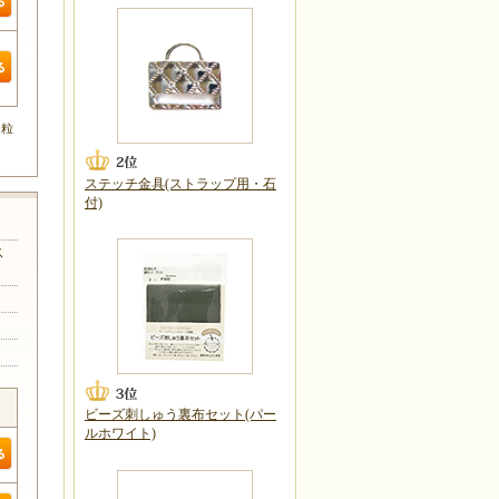
0粒
ステッチ金具(ストラップ用・石
付)
ス
ビーズ刺しゅう裏布セット(パー
ルホワイト)