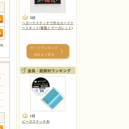
ペヨーテステッチで作るカードケ
ースキット(薔薇とマーガレット)
0粒
キットランキング
30位まで見る
ス
ビーズステッチ糸