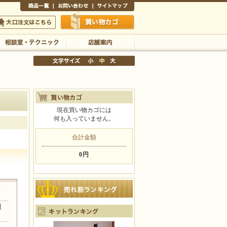
商品一覧
お問い合わせ
サイトマップ
買い物かご
口注文はこちら
相談室・テクニック
店舗案内
現在買い物カゴには
何も入っていません。
文字サイズの変更
小
中
大
合計金額
0円
引