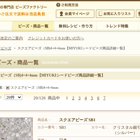
・アクセサリーの専門店
 改定のご案内
クレジットカードをお使いの方へ
ドビーズ
>
スクエアビーズ（SB)4×4×4mm【MIYUKIシードビーズ商品詳細一覧】
ご利用方法
 5,000円以上のご注文で送料は当店が負担いたします
の専門店 ビーズファクトリー 5,000円以上のご注文で送料は当店が負担いたします
会員マイページ
お気に入りリスト
大
ビーズ・商品一覧
無料レシピ・作り方
トレンド特集
ビーズ（SB)4×4×4mm【MIYUKIシードビーズ商品詳細一覧】
索：
スクエアビーズ（SB)4×4×4mm
：
20/126
商品中
1
2
3
4
5
6
7
商品名：
スクエアビーズ SB1
カラー番号：
SB1
カラー名：
クリスタル銀
（シルバー）
産地：