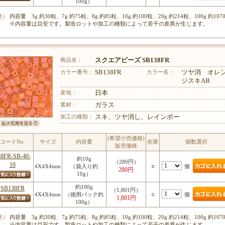
100g）
意）
内容量 3g 約30粒、7g 約75粒、8g 約85粒、10g 約100粒、20g 約214粒、100g 約107
※内容量は目安です。製造ロットや加工の種類によって若干の差異が生じます。
商品名：
スクエアビーズ SB138FR
カラー番号：
SB138FR
カラー名：
ツヤ消 オレ
ジスキAB
産地：
日本
素材：
ガラス
加工の種類：
スキ、ツヤ消し、レインボー
(希望小売価格)
コードNo.
サイズ
内容量
在庫
個数選択
販売価格
38FR-SB-40-
約10g
（280円）
10
○
個
4X4X4mm
（袋入り約
280円
10g）
約100g
SB138FR
（1,801円）
○
個
4X4X4mm
（徳用パック約
1,801円
100g）
意）
内容量 3g 約30粒、7g 約75粒、8g 約85粒、10g 約100粒、20g 約214粒、100g 約107
※内容量は目安です。製造ロットや加工の種類によって若干の差異が生じます。