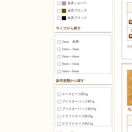
金具シルバー
スペーサービーズ(SPR)2.2mm
金具ブロンズ
スペーサービーズ(SPR)3mm
金具ブラック
スペーサービーズ(SPTR)
サイズから探す
プレシャスビーズ
ツートンビーズ
2mm 未満
マジックカラービーズ
注
2mm～3mm
ロココビーズ
3mm～4mm
フレンチシードビーズ
4mm～5mm
ストライプビーズ
5mm～6mm
ミックスビーズ
6～8mm
販売形態から探す
糸通しビーズ(丸小)
1.5X3mm ～ 1.8X6mm
糸通しビーズ(丸大)
2.0X6 mm ～ 2.5X12mm
ケースビーズ約3g
糸通しビーズ(六角)
2.7X12mm ～ 3.4X20mm
ブリスターパック約7g
糸通しビーズ(竹)
3X3X3mm
ブリスターパック約10g
糸通しビーズ(TR)
4X4X4mm
クラフトケース約20g
糸通しビーズ(3カット)
3.0X20mm ～ 4.0X10mm
クラフトケース約15g
糸通しビーズ(DP)
8mm～10mm
徳用パック約100g