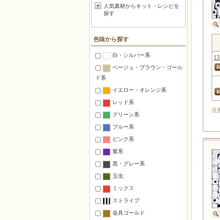
人気素材からキット・レシピを
スレンダービューグルビーズ
探す
(SLB)1.3×3mm
スレンダービューグルビーズ
色味から探す
(SLB)1.3×6mm
Eビーズ
白・シルバー系
13
ドロップビーズ (DP,F)
ベージュ・ブラウン・ゴール
ド系
ロングドロップビーズ(LDP)
イエロー・オレンジ系
マガ玉ビーズ（MA）
レッド系
ロングマガ玉ビーズ(LMA)
注
グリーン系
トライアングル (TR)
ブルー系
シャープトライアングル(STR)
ピンク系
スクエアビーズ（SB)4×4×4mm
紫系
スクエアビーズ（SB)3×3×3mm
黒・グレー系
スクエアビーズ
玉虫
（SB)1.8×1.8×1.8mm
ミックス
ベリービーズ(BB)
ストライプ
マクラメビーズ（MAC)
金具ゴールド
EEビーズ