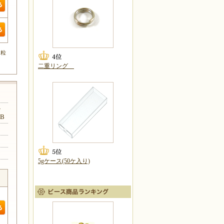
0粒
二重リング
ト
B
5gケース(50ケ入り)