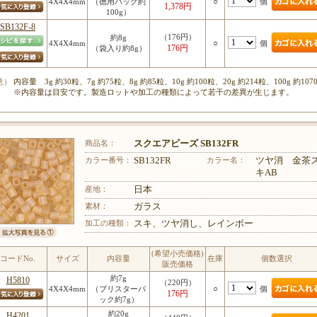
○
個
4X4X4mm
（徳用パック約
1,378円
100g）
SB132F-8
（176円）
約8g
○
個
4X4X4mm
176円
（袋入り約8g）
意）
内容量 3g 約30粒、7g 約75粒、8g 約85粒、10g 約100粒、20g 約214粒、100g 約107
※内容量は目安です。製造ロットや加工の種類によって若干の差異が生じます。
商品名：
スクエアビーズ SB132FR
カラー番号：
SB132FR
カラー名：
ツヤ消 金茶
キAB
産地：
日本
素材：
ガラス
加工の種類：
スキ、ツヤ消し、レインボー
(希望小売価格)
コードNo.
サイズ
内容量
在庫
個数選択
販売価格
約7g
H5810
（220円）
○
個
4X4X4mm
（ブリスターパ
176円
ック約7g）
約20g
H4201