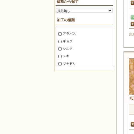
価格から探す
デュラコートビーズ
10mm～15mm
ＢＦパック約7g
ピカソコーティングビーズ
15mm～20mm
糸通しビーズ約75cm
加工の種類
20mm～30mm
バロックコーティングビーズ
糸通しビーズ約1m
30mm～40mm
スペシャルコーティングビーズ
糸通しビーズ約2m
アラバス
注
40mm～50mm
無穴ビーズ
糸通しビーズ約3m
ギョク
50mm～60mm
糸通しビーズ約5m
広島ビーズ(HB)
シルク
60mm～80mm
糸通しビーズ約10m
スキ
80mm 以上
マルケース約3g
ツヤ有り
角ケース約20g
ツヤ消し
徳用パック100
半ツヤ消し
徳用パック144
銀引き
パック
レインボー
バラ
ラスター
袋入り約8g
焼付けラスター
角ケース約10g
ゴールドラスター
袋入り約1g
ガンメタ
ロング角ケース約5g
玉虫
切り売り