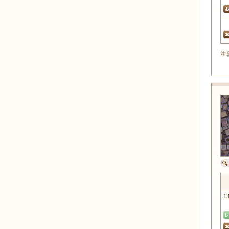
ブロンズ
袋入り約10g
セイロン
着色
中染め
注
外銀
ニッケル
パラジューム
ロジューム
うす金
本金
スズ
コパー
ゴールドライン
1