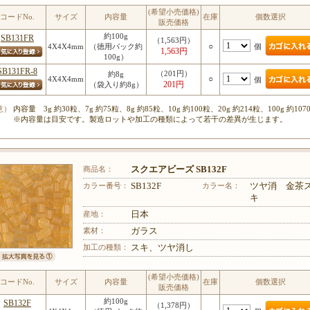
(希望小売価格)
コードNo.
サイズ
内容量
在庫
個数選択
販売価格
約100g
SB131FR
（1,563円）
○
個
4X4X4mm
（徳用パック約
1,563円
100g）
SB131FR-8
（201円）
約8g
○
4X4X4mm
個
201円
（袋入り約8g）
意）
内容量 3g 約30粒、7g 約75粒、8g 約85粒、10g 約100粒、20g 約214粒、100g 約107
※内容量は目安です。製造ロットや加工の種類によって若干の差異が生じます。
商品名：
スクエアビーズ SB132F
カラー番号：
SB132F
カラー名：
ツヤ消 金茶
キ
産地：
日本
素材：
ガラス
加工の種類：
スキ、ツヤ消し
(希望小売価格)
コードNo.
サイズ
内容量
在庫
個数選択
販売価格
約100g
SB132F
（1,378円）