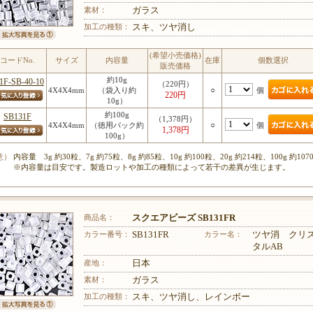
素材：
ガラス
加工の種類：
スキ、ツヤ消し
(希望小売価格)
コードNo.
サイズ
内容量
在庫
個数選択
販売価格
約10g
1F-SB-40-10
（220円）
○
個
4X4X4mm
（袋入り約
220円
10g）
約100g
SB131F
（1,378円）
○
個
4X4X4mm
（徳用パック約
1,378円
100g）
意）
内容量 3g 約30粒、7g 約75粒、8g 約85粒、10g 約100粒、20g 約214粒、100g 約107
※内容量は目安です。製造ロットや加工の種類によって若干の差異が生じます。
商品名：
スクエアビーズ SB131FR
カラー番号：
SB131FR
カラー名：
ツヤ消 クリ
タルAB
産地：
日本
素材：
ガラス
加工の種類：
スキ、ツヤ消し、レインボー