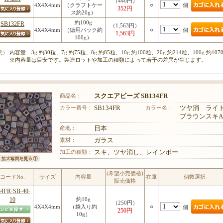
（440円）
○
個
4X4X4mm
（クラフトケー
352円
ス約20g）
約100g
SB132FR
（1,563円）
○
個
4X4X4mm
（徳用パック約
1,563円
100g）
意）
内容量 3g 約30粒、7g 約75粒、8g 約85粒、10g 約100粒、20g 約214粒、100g 約107
※内容量は目安です。製造ロットや加工の種類によって若干の差異が生じます。
商品名：
スクエアビーズ SB134FR
カラー番号：
SB134FR
カラー名：
ツヤ消 ライ
ブラウンスキA
産地：
日本
素材：
ガラス
加工の種類：
スキ、ツヤ消し、レインボー
(希望小売価格)
コードNo.
サイズ
内容量
在庫
個数選択
販売価格
34FR-SB-40-
10
約10g
（250円）
○
4X4X4mm
（袋入り約
個
250円
10g）