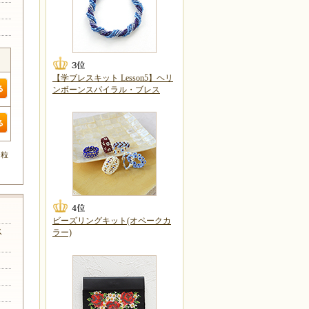
【学ブレスキット Lesson5】ヘリ
ンボーンスパイラル・ブレス
0粒
ビーズリングキット(オペークカ
ス
ラー)