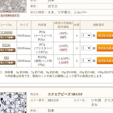
日本
素材：
ガラス
加工の種類：
スキ、ツヤ有り、シルバー
(希望小売価格)
コードNo.
サイズ
内容量
在庫
個数選択
販売価格
約3g
31266000
（99円）
○
個
4X4X4mm
（ケースビーズ
89円
約3g）
約7g
H5241
（220円）
○
個
4X4X4mm
（ブリスターパ
198円
ック約7g）
約100g
SB1
（1,424円）
○
個
4X4X4mm
（徳用パック約
1,424円
100g）
意）
内容量 3g 約30粒、7g 約75粒、8g 約85粒、10g 約100粒、20g 約214粒、100g 約107
※内容量は目安です。製造ロットや加工の種類によって若干の差異が生じます。
商品名：
スクエアビーズ SB131F
カラー番号：
SB131F
カラー名：
ツヤ消 クリ
タル
産地：
日本