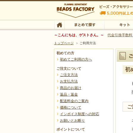
ご
ご
ご
発
返
送
個
ビ
お
ビーズファクトリー ビーズ・パーツ・金具など
利
利
注
送
品
料
人
ー
支
～こんにちは、ゲストさん。～
代金引換手数料
用
用
トップページ
>
ご利用方法
ビーズ・アクセサリーの専門店 ビーズファクトリー
ビーズ・アクセサリー
文
は
交
は
情
ズ
払
初めての方
初めてご利用の方へ
方
方
TOP
まとめて探す
キット
ご注文について
初
は
？
換
？
報
フ
い
ご注文方法
法
法
お支払方法
商品のお届け
返品・返金
ご利用方
？
は
に
ァ
は
配送料金のご案内
ご
価格について
インボイス制度への対応
？
関
ク
？
お願いとお断り
ポイントについて