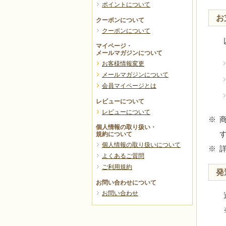
ポイントについて
す
ト
お
クーポンについて
クーポンについて
マイページ・
る
リ
メールマガジンについて
お客様情報変更
メールマガジンについて
会員マイページとは
取
ー
レビューについて
レビューについて
※
り
ポ
個人情報の取り扱い・
規約について
個人情報の取り扱いについて
※
よくあるご質問
組
イ
ご利用規約
発
お問い合わせについて
お問い合わせ
み
ン