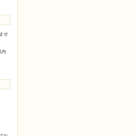
ませ
以内
でお