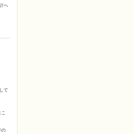
計へ
して
はこ
。
ジの