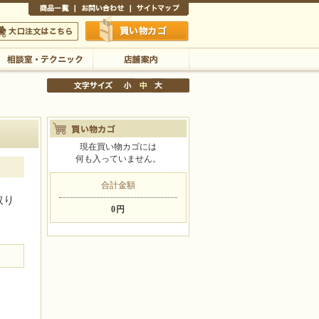
商品一覧
お問い合わせ
サイトマップ
買い物かご
口注文はこちら
現在買い物カゴには
相談室・テクニック
店舗案内
何も入っていません。
文字サイズの変更
合計金額
小
中
大
取り
0円