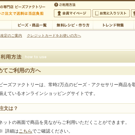
・アクセサリーの専門店
 改定のご案内
クレジットカードをお使いの方へ
ご利用方法
 5,000円以上のご注文で送料は当店が負担いたします
の専門店 ビーズファクトリー 5,000円以上のご注文で送料は当店が負担いたします
会員マイページ
お気に入りリスト
大
ビーズ・商品一覧
無料レシピ・作り方
トレンド特集
めてご利用の方へ
ビーズファクトリーは、常時2万点のビーズ・アクセサリー商品を
揃えているオンラインショッピングサイトです。
法
注文は？
ネットの画面で商品を見ながらご利用いただくことができます。
※
詳細は
こちら
でご確認ください。