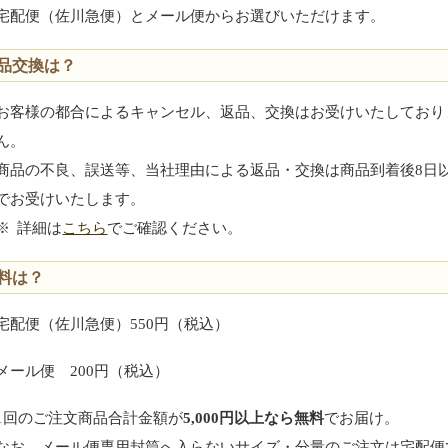
宅配便（佐川急便）とメール便からお選びいただけます。
品交換は？
お客様の都合によるキャンセル、返品、交換はお受けいたしており
ん。
商品の不良、誤送等、当社理由による返品・交換は商品到着後8日
でお受けいたします。
※
詳細は
こちら
でご確認ください。
料は？
宅配便（佐川急便）550円（税込）
メール便 200円（税込）
1回のご注文商品合計金額が
5,000円以上なら無料
でお届け。
なお、メール便専用封筒へ入らないサイズ・分量のご注文は宅配便