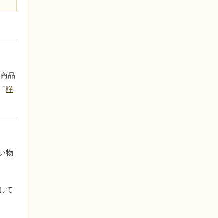
 商品
「
詳
い物
して