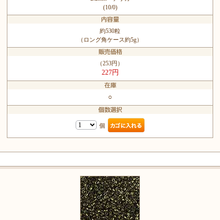
(10/0)
約530粒
（ロング角ケース約5g）
（253円）
227円
○
個