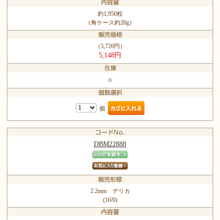
約1,950粒
（角ケース約20g）
（5,720円）
5,148円
○
個
DBM22888
2.2mm デリカ
(10/0)