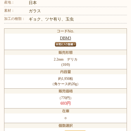
産地：
日本
素材：
ガラス
加工の種類：
ギョク、ツヤ有り、玉虫
DBM3
2.2mm デリカ
(10/0)
約1,950粒
（角ケース約20g）
（770円）
693円
○