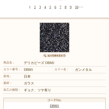
1
2
3
4
5
6
7
8
9
10
･･･
商品名：
デリカビーズ DBM1
カラー番号：
カラー名：
DBM1
ガンメタル
産地：
日本
素材：
ガラス
加工の種類：
ギョク、ツヤ有り
DBM1