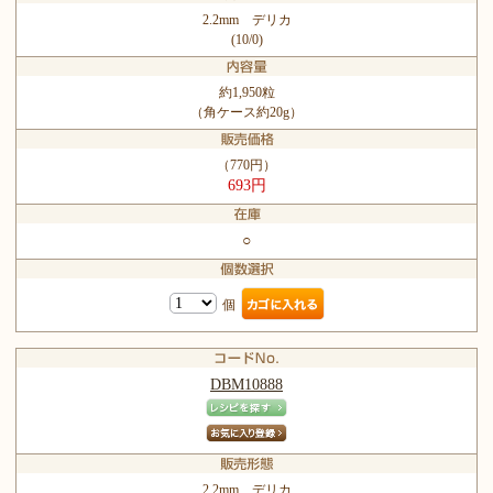
2.2mm デリカ
(10/0)
約1,950粒
（角ケース約20g）
（770円）
693円
○
個
DBM10888
2.2mm デリカ