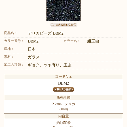
商品名：
デリカビーズ DBM2
カラー番号：
カラー名：
DBM2
紺玉虫
産地：
日本
素材：
ガラス
加工の種類：
ギョク、ツヤ有り、玉虫
DBM2
2.2mm デリカ
(10/0)
約1,950粒