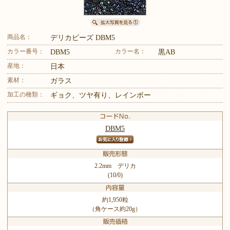
商品名：
デリカビーズ DBM5
カラー番号：
カラー名：
DBM5
黒AB
産地：
日本
素材：
ガラス
加工の種類：
ギョク、ツヤ有り、レインボー
DBM5
2.2mm デリカ
(10/0)
約1,950粒
（角ケース約20g）