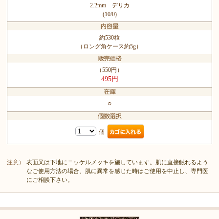
2.2mm デリカ
(10/0)
約530粒
（ロング角ケース約5g）
（550円）
495円
○
個
注意）
表面又は下地にニッケルメッキを施しています。肌に直接触れるよう
なご使用方法の場合、肌に異常を感じた時はご使用を中止し、専門医
にご相談下さい。