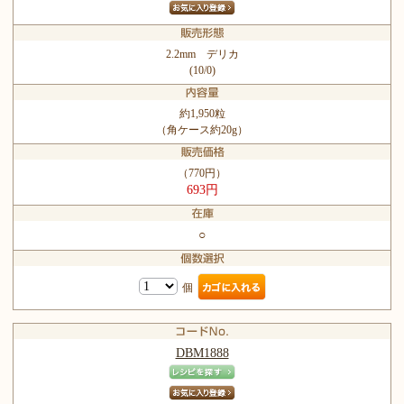
2.2mm デリカ
(10/0)
約1,950粒
（角ケース約20g）
（770円）
693円
○
個
DBM1888