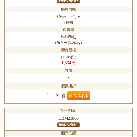
2.2mm デリカ
(10/0)
約1,950粒
（角ケース約20g）
（1,705円）
1,534円
○
個
DBM21888