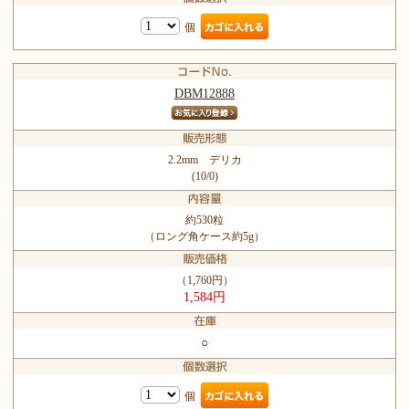
個
DBM12888
2.2mm デリカ
(10/0)
約530粒
（ロング角ケース約5g）
（1,760円）
1,584円
○
個