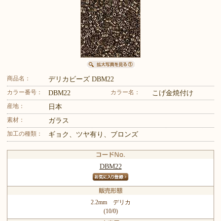
商品名：
デリカビーズ DBM22
カラー番号：
カラー名：
DBM22
こげ金焼付け
産地：
日本
素材：
ガラス
加工の種類：
ギョク、ツヤ有り、ブロンズ
DBM22
2.2mm デリカ
(10/0)