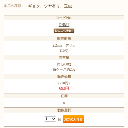
加工の種類：
ギョク、ツヤ有り、玉虫
DBM7
2.2mm デリカ
(10/0)
約1,950粒
（角ケース約20g）
（770円）
693円
○
個