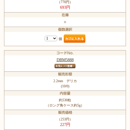
（770円）
693円
○
個
DBM5888
2.2mm デリカ
(10/0)
約530粒
（ロング角ケース約5g）
（253円）
227円