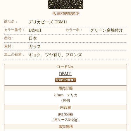
商品名：
デリカビーズ DBM11
カラー番号：
カラー名：
DBM11
グリーン金焼付け
産地：
日本
素材：
ガラス
加工の種類：
ギョク、ツヤ有り、ブロンズ
DBM11
2.2mm デリカ
(10/0)
約1,950粒
（角ケース約20g）