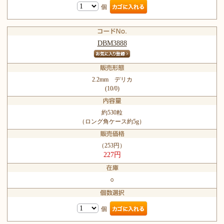
個
DBM3888
2.2mm デリカ
(10/0)
約530粒
（ロング角ケース約5g）
（253円）
227円
○
個