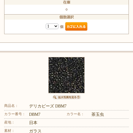
○
個
商品名：
デリカビーズ DBM7
カラー番号：
カラー名：
DBM7
茶玉虫
産地：
日本
素材：
ガラス