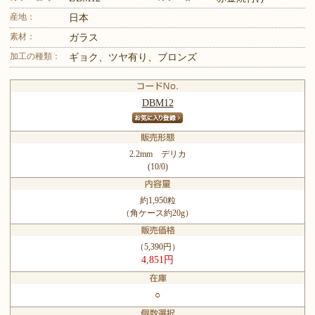
産地：
日本
素材：
ガラス
加工の種類：
ギョク、ツヤ有り、ブロンズ
DBM12
2.2mm デリカ
(10/0)
約1,950粒
（角ケース約20g）
（5,390円）
4,851円
○