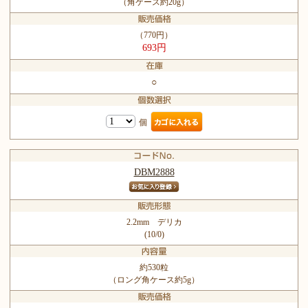
（角ケース約20g）
（770円）
693円
○
個
DBM2888
2.2mm デリカ
(10/0)
約530粒
（ロング角ケース約5g）