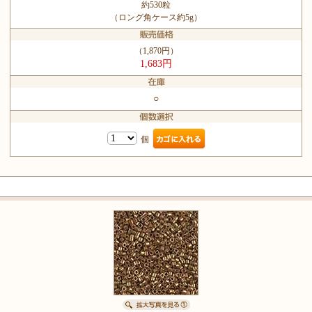
約530粒
（ロング角ケース約5g）
（1,870円）
1,683円
○
個