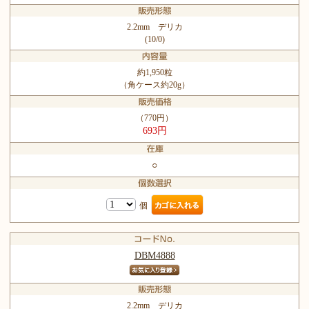
2.2mm デリカ
(10/0)
約1,950粒
（角ケース約20g）
（770円）
693円
○
個
DBM4888
2.2mm デリカ