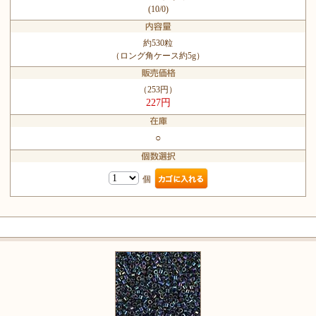
(10/0)
約530粒
（ロング角ケース約5g）
（253円）
227円
○
個