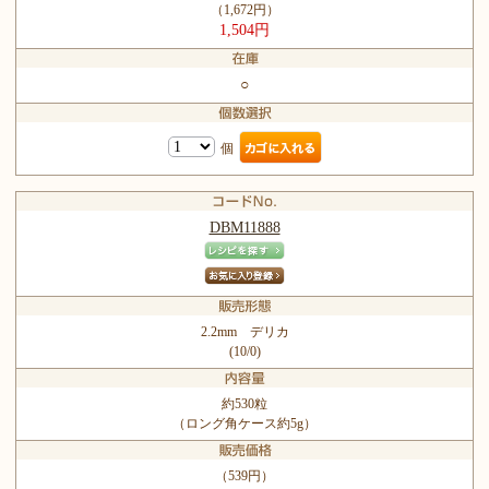
（1,672円）
1,504円
○
個
DBM11888
2.2mm デリカ
(10/0)
約530粒
（ロング角ケース約5g）
（539円）