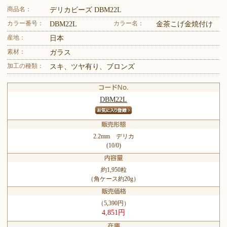
商品名：
デリカビーズ DBM22L
カラー番号：
カラー名：
DBM22L
金茶こげ金焼付け
産地：
日本
素材：
ガラス
加工の種類：
スキ、ツヤ有り、ブロンズ
DBM22L
2.2mm デリカ
(10/0)
約1,950粒
（角ケース約20g）
（5,390円）
4,851円