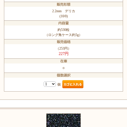
2.2mm デリカ
(10/0)
約530粒
（ロング角ケース約5g）
（253円）
227円
○
個