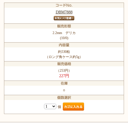
DBM7888
2.2mm デリカ
(10/0)
約530粒
（ロング角ケース約5g）
（253円）
227円
○
個