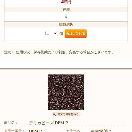
485円
○
個
注意）
使用状況、保存状態により剥落、変色する場合がございます。
商品名：
デリカビーズ DBM12
カラー番号：
カラー名：
DBM12
赤金焼付け