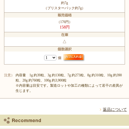
約7g
（ブリスターパック約7g）
（176円）
158円
△
個
注意）
内容量 1g 約39粒、3g 約130粒、7g 約273粒、8g 約310粒、10g 約390
粒、20g 約760粒、100g 約3,900粒
※内容量は目安です。製造ロットや加工の種類によって若干の差異が
生じます。
返品について