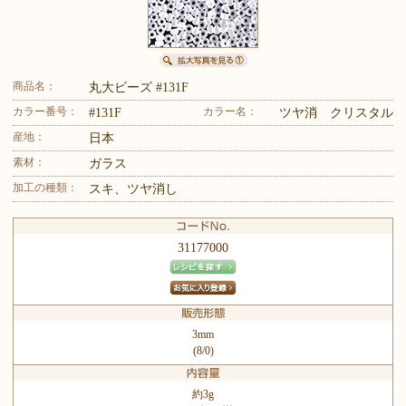
商品名：
丸大ビーズ #131F
カラー番号：
カラー名：
#131F
ツヤ消 クリスタル
産地：
日本
素材：
ガラス
加工の種類：
スキ、ツヤ消し
31177000
3mm
(8/0)
約3g