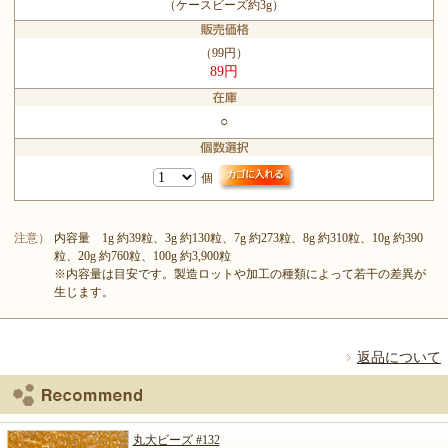
（ケースビーズ約3g）
（99円）
89円
○
個
注意）
内容量 1g 約39粒、3g 約130粒、7g 約273粒、8g 約310粒、10g 約390
粒、20g 約760粒、100g 約3,900粒
※内容量は目安です。製造ロットや加工の種類によって若干の差異が
生じます。
返品について
丸大ビーズ #132