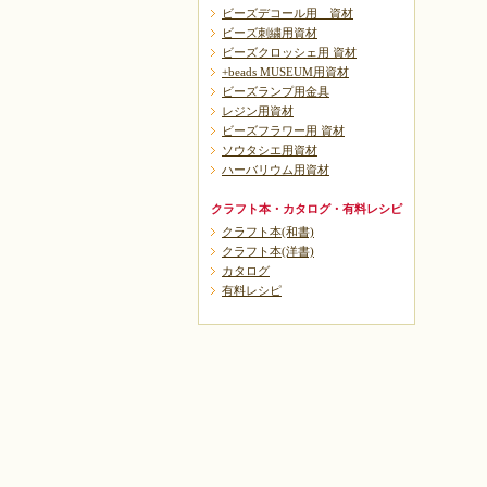
ビーズデコール用 資材
ビーズ刺繍用資材
ビーズクロッシェ用 資材
+beads MUSEUM用資材
ビーズランプ用金具
レジン用資材
ビーズフラワー用 資材
ソウタシエ用資材
ハーバリウム用資材
クラフト本・カタログ・有料レシピ
クラフト本(和書)
クラフト本(洋書)
カタログ
有料レシピ