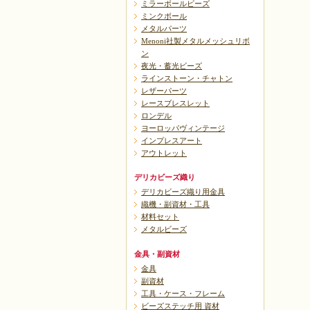
ミラーボールビーズ
ミンクボール
メタルパーツ
Menoni社製メタルメッシュリボ
ン
夜光・蓄光ビーズ
ラインストーン・チャトン
レザーパーツ
レースブレスレット
ロンデル
ヨーロッパヴィンテージ
インプレスアート
アウトレット
デリカビーズ織り
デリカビーズ織り用金具
織機・副資材・工具
材料セット
メタルビーズ
金具・副資材
金具
副資材
工具・ケース・フレーム
ビーズステッチ用 資材