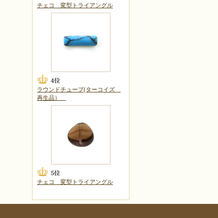
チェコ 変型トライアングル
ラウンドチューブ(ターコイズ
再生品）
チェコ 変型トライアングル