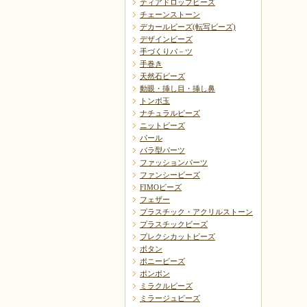
ティアドロップビーズ
チェーンストーン
デカールビーズ(転写ビーズ)
デザインビーズ
手づくりパ－ツ
手巻き
天然石ビーズ
動眼・挿し目・挿し鼻
トンボ玉
ナチュラルビーズ
ニットビーズ
パール
バラ型パーツ
ファッションパーツ
ファンシービーズ
FIMOビーズ
フェザー
プラスチック・アクリルストーン
プラスチックビーズ
プレクシカットビーズ
ボタン
ポニービーズ
ポンポン
ミラクルビーズ
ミラージュビーズ