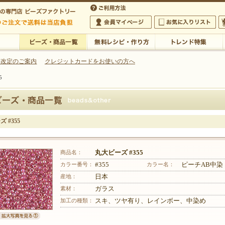
・アクセサリーの専門店
 改定のご案内
クレジットカードをお使いの方へ
5
ご利用方法
 5,000円以上のご注文で送料は当店が負担いたします
の専門店 ビーズファクトリー 5,000円以上のご注文で送料は当店が負担いたします
会員マイページ
お気に入りリスト
大
ビーズ・商品一覧
無料レシピ・作り方
トレンド特集
 #355
商品名：
丸大ビーズ #355
カラー番号：
#355
カラー名：
ピーチAB中染
産地：
日本
素材：
ガラス
加工の種類：
スキ、ツヤ有り、レインボー、中染め