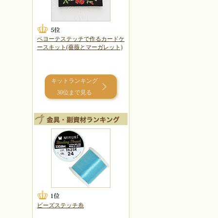
ペヨーテステッチで作るカードケ
ースキット(薔薇とマーガレット)
キットランキング
30位まで見る
ビーズステッチ糸