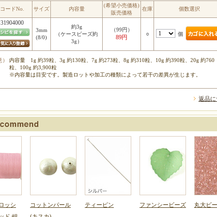
(希望小売価格)
コードNo.
サイズ
内容量
在庫
個数選択
販売価格
31904000
約3g
（99円）
3mm
○
個
（ケースビーズ約
89円
(8/0)
3g）
意）
内容量 1g 約39粒、3g 約130粒、7g 約273粒、8g 約310粒、10g 約390粒、20g 約760
粒、100g 約3,900粒
※内容量は目安です。製造ロットや加工の種類によって若干の差異が生じます。
返品に
ロッシ
コットンパール
ティーピン
ファンシービーズ
丸大ビーズ
ド #8
(キスカ)