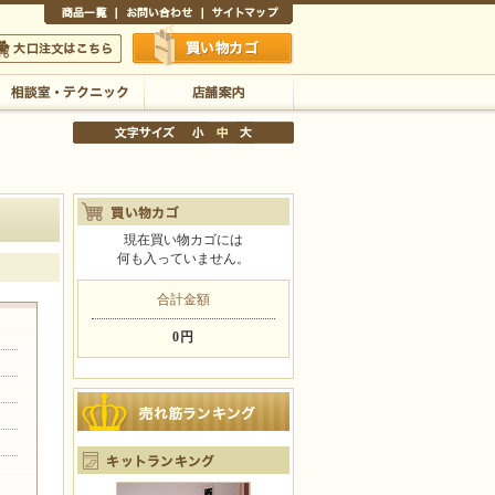
商品一覧
お問い合わせ
サイトマップ
買い物かご
口注文はこちら
相談室・テクニック
店舗案内
現在買い物カゴには
何も入っていません。
文字サイズの変更
小
中
大
合計金額
0円