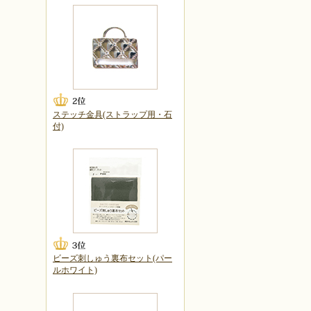
ステッチ金具(ストラップ用・石
付)
ビーズ刺しゅう裏布セット(パー
ルホワイト)