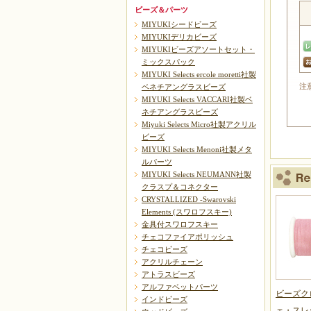
ビーズ＆パーツ
MIYUKIシードビーズ
MIYUKIデリカビーズ
MIYUKIビーズアソートセット・
ミックスパック
MIYUKI Selects ercole moretti社製
注
ベネチアングラスビーズ
MIYUKI Selects VACCARI社製ベ
ネチアングラスビーズ
Miyuki Selects Micro社製アクリル
ビーズ
MIYUKI Selects Menoni社製メタ
ルパーツ
MIYUKI Selects NEUMANN社製
クラスプ＆コネクター
CRYSTALLIZED -Swarovski
Elements (スワロフスキー)
金具付スワロフスキー
チェコファイアポリッシュ
チェコビーズ
アクリルチェーン
アトラスビーズ
アルファベットパーツ
ビーズク
インドビーズ
ェ・スレッ