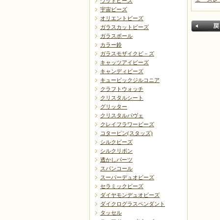
ウッドビーズ
宇宙ビーズ
オリエントビーズ
ガラスカットビーズ
ガラスボール
カラー鈴
ガラスモザイクビ－ズ
キャッツアイビーズ
キャンディビーズ
キュービックジルコニア
クラフトウォッチ
戻る
クリスタルシート
グリッター
クリスタルパヴェ
クレイフラワービーズ
コターピン(スタッズ)
シルクビーズ
シルクリボン
透かしパーツ
スパンコール
スーパーデュオビーズ
セラミックビーズ
ダイヤモンデュオビーズ
ダイクログラスペンダント
タッセル