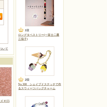
ロングタペストリー(一富士二鷹
三茄子)
ついて
No.308 シェイプドステッチで作
るスウィーツバッグチャーム
 #155