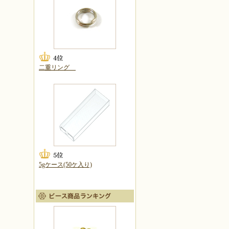
二重リング
5gケース(50ケ入り)