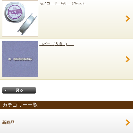
モノコード #20 （Nymo）
白パール(糸通し)
カテゴリー一覧
新商品
戻る