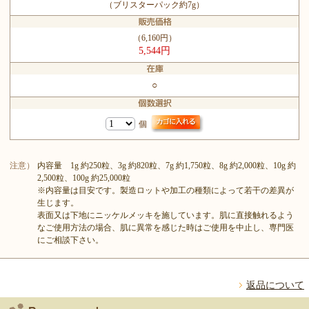
（ブリスターパック約7g）
（6,160円）
5,544円
○
個
注意）
内容量 1g 約250粒、3g 約820粒、7g 約1,750粒、8g 約2,000粒、10g 約
2,500粒、100g 約25,000粒
※内容量は目安です。製造ロットや加工の種類によって若干の差異が
生じます。
表面又は下地にニッケルメッキを施しています。肌に直接触れるよう
なご使用方法の場合、肌に異常を感じた時はご使用を中止し、専門医
にご相談下さい。
返品について