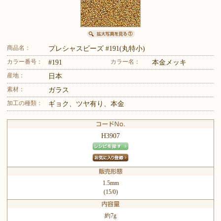
商品名：
プレシャスビーズ #191(丸特小)
カラー番号：
カラー名：
#191
本金メッキ
産地：
日本
素材：
ガラス
加工の種類：
ギョク、ツヤ有り、本金
H3907
1.5mm
(15/0)
約7g