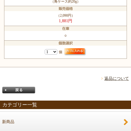
（角ケース約20g）
（2,090円）
1,881円
○
個
返品について
カテゴリー一覧
新商品
戻る