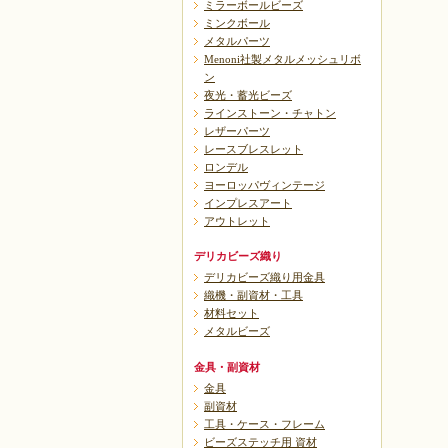
ミラーボールビーズ
ミンクボール
メタルパーツ
Menoni社製メタルメッシュリボ
ン
夜光・蓄光ビーズ
ラインストーン・チャトン
レザーパーツ
レースブレスレット
ロンデル
ヨーロッパヴィンテージ
インプレスアート
アウトレット
デリカビーズ織り
デリカビーズ織り用金具
織機・副資材・工具
材料セット
メタルビーズ
金具・副資材
金具
副資材
工具・ケース・フレーム
ビーズステッチ用 資材