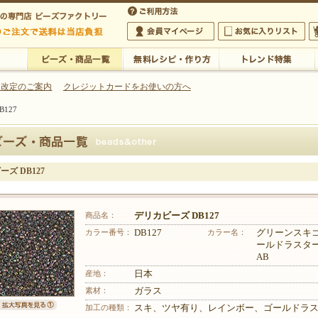
・アクセサリーの専門店
 改定のご案内
クレジットカードをお使いの方へ
127
ご利用方法
 5,000円以上のご注文で送料は当店が負担いたします
の専門店 ビーズファクトリー 5,000円以上のご注文で送料は当店が負担いたします
会員マイページ
お気に入りリスト
大
ビーズ・商品一覧
無料レシピ・作り方
トレンド特集
ズ DB127
商品名：
デリカビーズ DB127
カラー番号：
DB127
カラー名：
グリーンスキ
ールドラスタ
AB
産地：
日本
素材：
ガラス
加工の種類：
スキ、ツヤ有り、レインボー、ゴールドラ