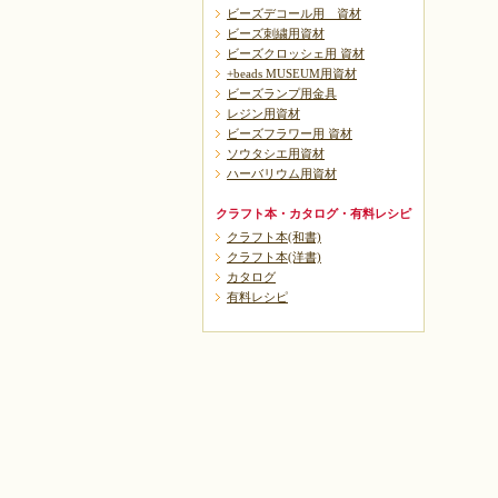
ビーズデコール用 資材
ビーズ刺繍用資材
ビーズクロッシェ用 資材
+beads MUSEUM用資材
ビーズランプ用金具
レジン用資材
ビーズフラワー用 資材
ソウタシエ用資材
ハーバリウム用資材
クラフト本・カタログ・有料レシピ
クラフト本(和書)
クラフト本(洋書)
カタログ
有料レシピ