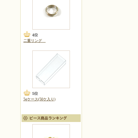
二重リング
5gケース(50ケ入り)