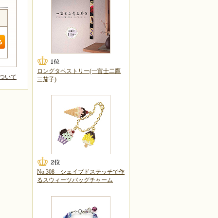
ロングタペストリー(一富士二鷹
ついて
三茄子)
No.308 シェイプドステッチで作
るスウィーツバッグチャーム