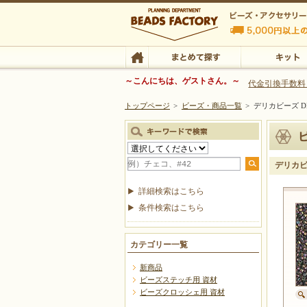
ビーズファクトリー ビーズ・パーツ・金具など
～こんにちは、ゲストさん。～
代金引換手数料
トップページ
>
ビーズ・商品一覧
>
デリカビーズ DB
ビーズ・アクセサリーの専門店 ビーズファクトリー
ビーズ・アクセサリー
TOP
まとめて探す
キット
デリカビー
詳細検索はこちら
条件検索はこちら
カテゴリー一覧
新商品
ビーズステッチ用 資材
ビーズクロッシェ用 資材