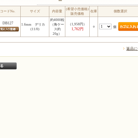
ー
(希望小売価格)
コードNo.
サイズ
内容量
在庫
個数選択
販売価格
約4000粒
DB127
（1,958円）
1.6mm デリカ
（角ケー
○
個
1,762円
(11/0)
ス約
20g）
返品に