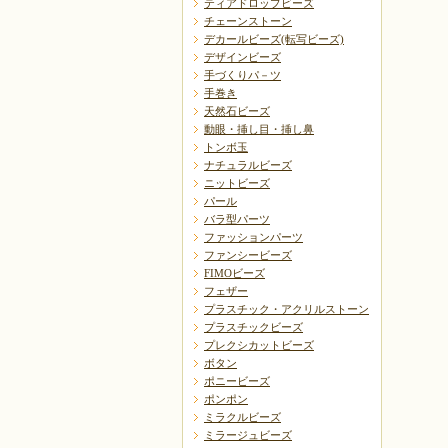
ティアドロップビーズ
チェーンストーン
デカールビーズ(転写ビーズ)
デザインビーズ
手づくりパ－ツ
手巻き
天然石ビーズ
動眼・挿し目・挿し鼻
トンボ玉
ナチュラルビーズ
ニットビーズ
パール
バラ型パーツ
ファッションパーツ
ファンシービーズ
FIMOビーズ
フェザー
プラスチック・アクリルストーン
プラスチックビーズ
プレクシカットビーズ
ボタン
ポニービーズ
ポンポン
ミラクルビーズ
ミラージュビーズ