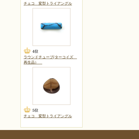
チェコ 変型トライアングル
ラウンドチューブ(ターコイズ
再生品）
チェコ 変型トライアングル