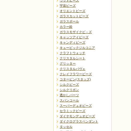
ウッドビーズ
宇宙ビーズ
オリエントビーズ
ガラスカットビーズ
ガラスボール
カラー鈴
ガラスモザイクビ－ズ
キャッツアイビーズ
キャンディビーズ
キュービックジルコニア
クラフトウォッチ
クリスタルシート
グリッター
クリスタルパヴェ
クレイフラワービーズ
コターピン(スタッズ)
シルクビーズ
シルクリボン
透かしパーツ
スパンコール
スーパーデュオビーズ
セラミックビーズ
ダイヤモンデュオビーズ
ダイクログラスペンダント
タッセル