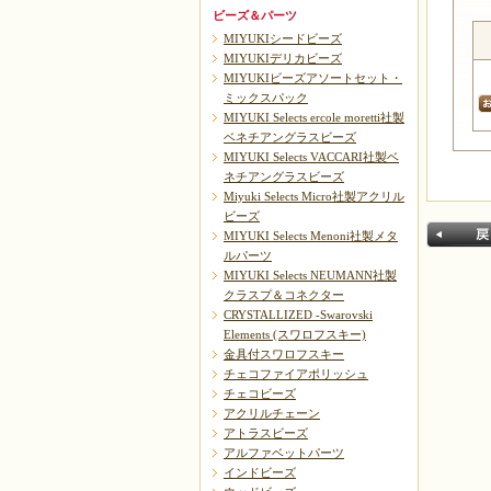
ビーズ＆パーツ
MIYUKIシードビーズ
MIYUKIデリカビーズ
MIYUKIビーズアソートセット・
ミックスパック
MIYUKI Selects ercole moretti社製
ベネチアングラスビーズ
MIYUKI Selects VACCARI社製ベ
ネチアングラスビーズ
Miyuki Selects Micro社製アクリル
ビーズ
MIYUKI Selects Menoni社製メタ
ルパーツ
MIYUKI Selects NEUMANN社製
クラスプ＆コネクター
CRYSTALLIZED -Swarovski
Elements (スワロフスキー)
金具付スワロフスキー
チェコファイアポリッシュ
戻る
チェコビーズ
アクリルチェーン
アトラスビーズ
アルファベットパーツ
インドビーズ