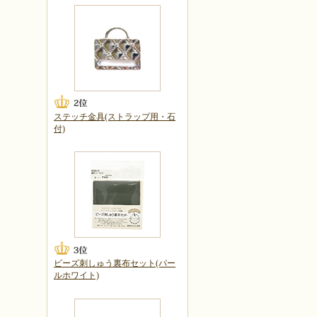
ステッチ金具(ストラップ用・石
付)
ビーズ刺しゅう裏布セット(パー
ルホワイト)