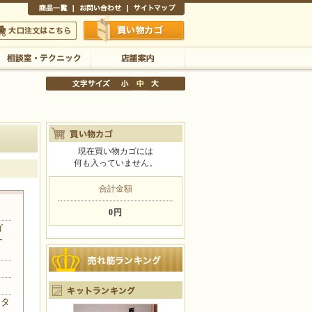
商品一覧
お問い合わせ
サイトマップ
買い物かご
口注文はこちら
相談室・テクニック
店舗案内
現在買い物カゴには
何も入っていません。
文字サイズの変更
小
中
大
合計金額
0円
ゴ
ー
スタ