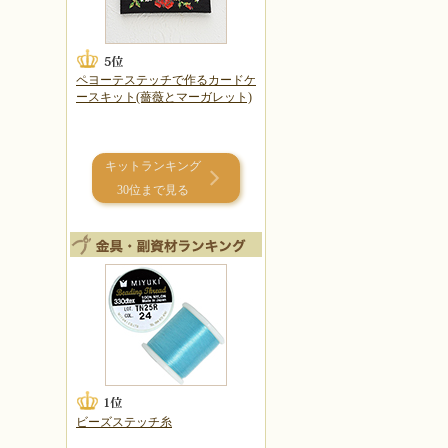
ペヨーテステッチで作るカードケ
ースキット(薔薇とマーガレット)
キットランキング
30位まで見る
ビーズステッチ糸