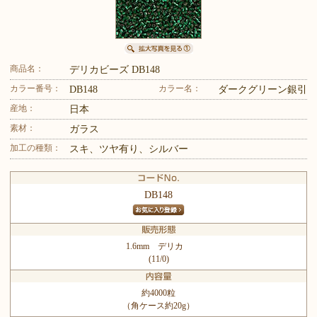
商品名：
デリカビーズ DB148
カラー番号：
カラー名：
DB148
ダークグリーン銀引
産地：
日本
素材：
ガラス
加工の種類：
スキ、ツヤ有り、シルバー
DB148
1.6mm デリカ
(11/0)
約4000粒
（角ケース約20g）