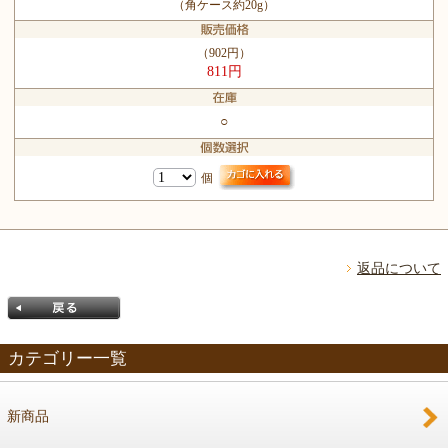
（角ケース約20g）
（902円）
811円
○
個
返品について
カテゴリー一覧
新商品
戻る