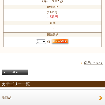
（角ケース約20g）
（1,815円）
1,633円
○
個
返品について
カテゴリー一覧
新商品
戻る