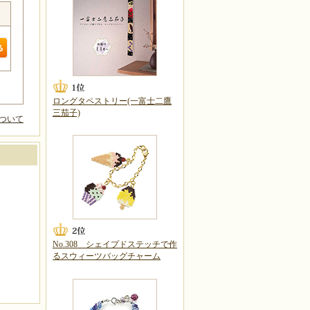
ロングタペストリー(一富士二鷹
三茄子)
ついて
No.308 シェイプドステッチで作
るスウィーツバッグチャーム