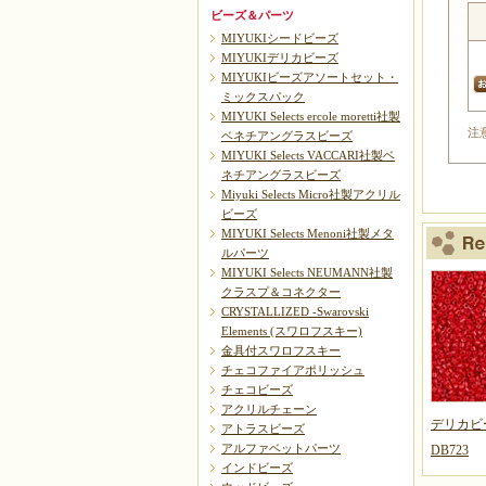
ビーズ＆パーツ
MIYUKIシードビーズ
MIYUKIデリカビーズ
MIYUKIビーズアソートセット・
ミックスパック
MIYUKI Selects ercole moretti社製
注
ベネチアングラスビーズ
MIYUKI Selects VACCARI社製ベ
ネチアングラスビーズ
Miyuki Selects Micro社製アクリル
ビーズ
MIYUKI Selects Menoni社製メタ
ルパーツ
MIYUKI Selects NEUMANN社製
クラスプ＆コネクター
CRYSTALLIZED -Swarovski
Elements (スワロフスキー)
金具付スワロフスキー
チェコファイアポリッシュ
チェコビーズ
アクリルチェーン
デリカビ
アトラスビーズ
アルファベットパーツ
DB723
インドビーズ