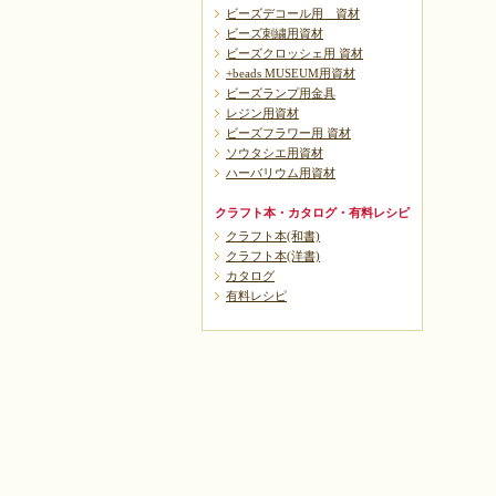
ビーズデコール用 資材
ビーズ刺繍用資材
ビーズクロッシェ用 資材
+beads MUSEUM用資材
ビーズランプ用金具
レジン用資材
ビーズフラワー用 資材
ソウタシエ用資材
ハーバリウム用資材
クラフト本・カタログ・有料レシピ
クラフト本(和書)
クラフト本(洋書)
カタログ
有料レシピ