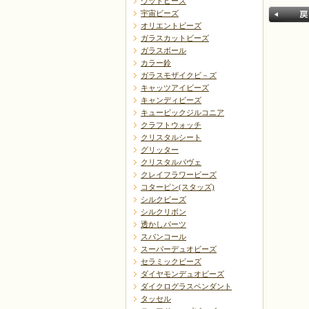
ウッドビーズ
宇宙ビーズ
オリエントビーズ
ガラスカットビーズ
ガラスボール
カラー鈴
ガラスモザイクビ－ズ
キャッツアイビーズ
キャンディビーズ
戻る
キュービックジルコニア
クラフトウォッチ
クリスタルシート
グリッター
クリスタルパヴェ
クレイフラワービーズ
コターピン(スタッズ)
シルクビーズ
シルクリボン
透かしパーツ
スパンコール
スーパーデュオビーズ
セラミックビーズ
ダイヤモンデュオビーズ
ダイクログラスペンダント
タッセル