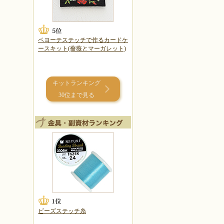
ペヨーテステッチで作るカードケ
ースキット(薔薇とマーガレット)
キットランキング
30位まで見る
ビーズステッチ糸