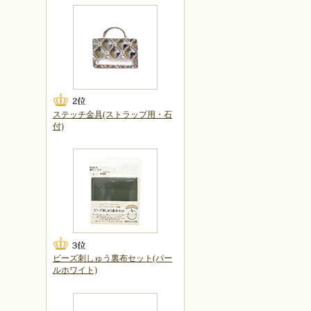
ステッチ金具(ストラップ用・石
付)
ビーズ刺しゅう裏布セット(パー
ルホワイト)