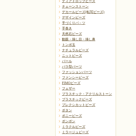
ティアドロップビーズ
チェーンストーン
デカールビーズ(転写ビーズ)
デザインビーズ
手づくりパ－ツ
手巻き
天然石ビーズ
動眼・挿し目・挿し鼻
トンボ玉
ナチュラルビーズ
ニットビーズ
パール
バラ型パーツ
ファッションパーツ
ファンシービーズ
FIMOビーズ
フェザー
プラスチック・アクリルストーン
プラスチックビーズ
プレクシカットビーズ
ボタン
ポニービーズ
ポンポン
ミラクルビーズ
ミラージュビーズ