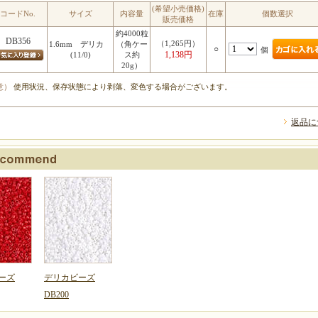
(希望小売価格)
コードNo.
サイズ
内容量
在庫
個数選択
販売価格
約4000粒
DB356
（1,265円）
1.6mm デリカ
（角ケー
○
個
1,138円
(11/0)
ス約
20g）
意）
使用状況、保存状態により剥落、変色する場合がございます。
返品に
ーズ
デリカビーズ
DB200