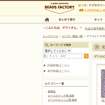
ビーズファクトリー ビーズ・パーツ・金具など
～こんにちは、ゲストさん。～
代金引換手数料
トップページ
>
ビーズ・商品一覧
>
デリカビーズ DB
ビーズ・アクセサリーの専門店 ビーズファクトリー
ビーズ・アクセサリー
TOP
まとめて探す
キット
デリカビー
詳細検索はこちら
条件検索はこちら
カテゴリー一覧
新商品
ビーズステッチ用 資材
ビーズクロッシェ用 資材