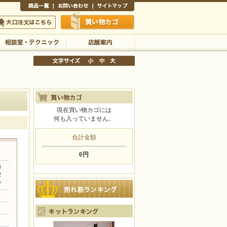
商品一覧
お問い合わせ
サイトマップ
買い物かご
口注文はこちら
相談室・テクニック
店舗案内
現在買い物カゴには
何も入っていません。
文字サイズの変更
小
中
大
合計金額
0円
ョ
タ
ク