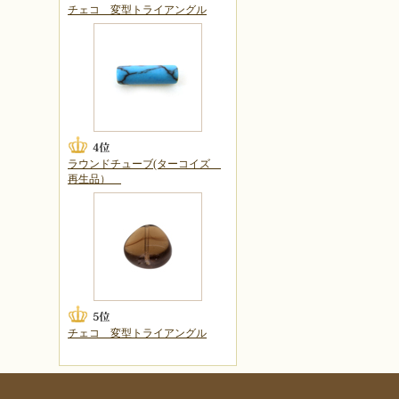
チェコ 変型トライアングル
ラウンドチューブ(ターコイズ
再生品）
チェコ 変型トライアングル