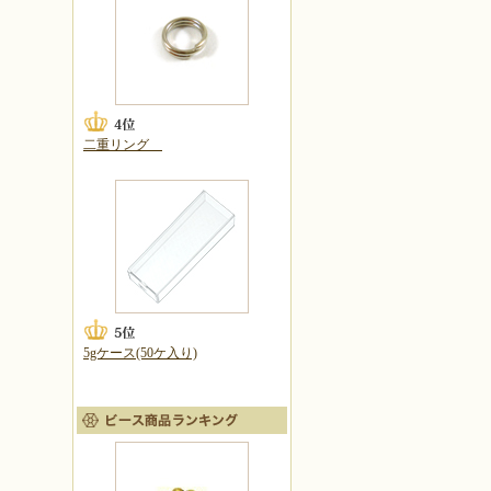
二重リング
5gケース(50ケ入り)