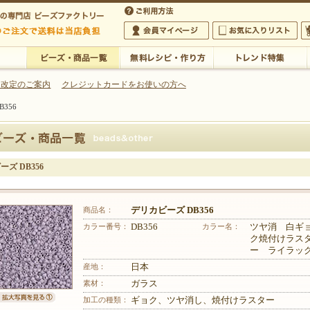
・アクセサリーの専門店
 改定のご案内
クレジットカードをお使いの方へ
356
ご利用方法
 5,000円以上のご注文で送料は当店が負担いたします
の専門店 ビーズファクトリー 5,000円以上のご注文で送料は当店が負担いたします
会員マイページ
お気に入りリスト
大
ビーズ・商品一覧
無料レシピ・作り方
トレンド特集
ズ DB356
商品名：
デリカビーズ DB356
カラー番号：
DB356
カラー名：
ツヤ消 白ギ
ク焼付けラス
ー ライラッ
産地：
日本
素材：
ガラス
加工の種類：
ギョク、ツヤ消し、焼付けラスター