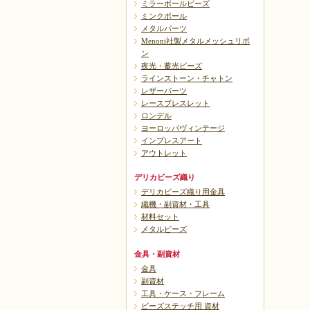
ミラーボールビーズ
ミンクボール
メタルパーツ
Menoni社製メタルメッシュリボ
ン
夜光・蓄光ビーズ
ラインストーン・チャトン
レザーパーツ
レースブレスレット
ロンデル
ヨーロッパヴィンテージ
インプレスアート
アウトレット
デリカビーズ織り
デリカビーズ織り用金具
織機・副資材・工具
材料セット
メタルビーズ
金具・副資材
金具
副資材
工具・ケース・フレーム
ビーズステッチ用 資材