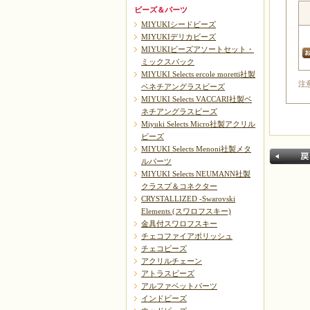
ビーズ＆パーツ
MIYUKIシードビーズ
MIYUKIデリカビーズ
MIYUKIビーズアソートセット・
ミックスパック
MIYUKI Selects ercole moretti社製
注
ベネチアングラスビーズ
MIYUKI Selects VACCARI社製ベ
ネチアングラスビーズ
Miyuki Selects Micro社製アクリル
ビーズ
MIYUKI Selects Menoni社製メタ
ルパーツ
MIYUKI Selects NEUMANN社製
クラスプ＆コネクター
CRYSTALLIZED -Swarovski
Elements (スワロフスキー)
金具付スワロフスキー
チェコファイアポリッシュ
チェコビーズ
戻る
アクリルチェーン
アトラスビーズ
アルファベットパーツ
インドビーズ