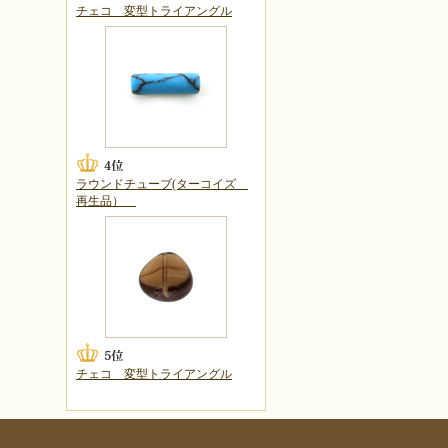
チェコ 変型トライアングル
ラウンドチューブ(ターコイズ
再生品）
チェコ 変型トライアングル