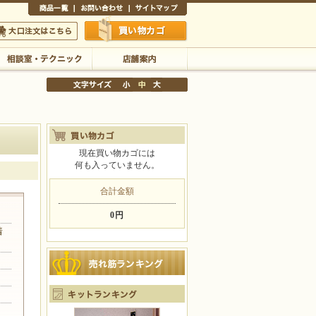
商品一覧
お問い合わせ
サイトマップ
買い物かご
口注文はこちら
相談室・テクニック
店舗案内
現在買い物カゴには
何も入っていません。
文字サイズの変更
小
中
大
合計金額
0円
着