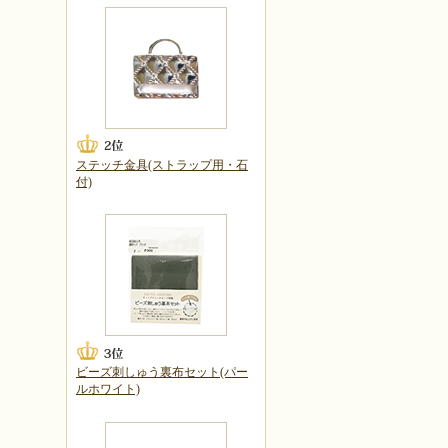
ステッチ金具(ストラップ用・石
付)
ビーズ刺しゅう裏布セット(パー
ルホワイト)