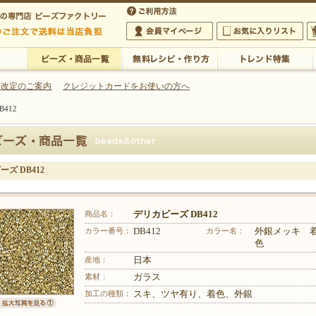
・アクセサリーの専門店
 改定のご案内
クレジットカードをお使いの方へ
412
ご利用方法
 5,000円以上のご注文で送料は当店が負担いたします
の専門店 ビーズファクトリー 5,000円以上のご注文で送料は当店が負担いたします
会員マイページ
お気に入りリスト
大
ビーズ・商品一覧
無料レシピ・作り方
トレンド特集
ズ DB412
商品名：
デリカビーズ DB412
カラー番号：
DB412
カラー名：
外銀メッキ 
色
産地：
日本
素材：
ガラス
加工の種類：
スキ、ツヤ有り、着色、外銀