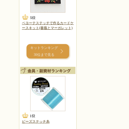
ペヨーテステッチで作るカードケ
ースキット(薔薇とマーガレット)
キットランキング
30位まで見る
ビーズステッチ糸