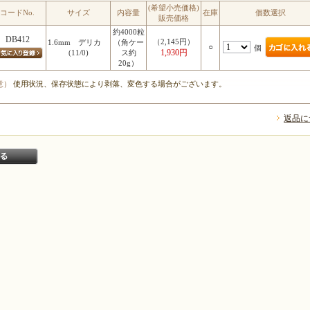
(希望小売価格)
コードNo.
サイズ
内容量
在庫
個数選択
販売価格
約4000粒
DB412
（2,145円）
1.6mm デリカ
（角ケー
○
個
1,930円
(11/0)
ス約
20g）
意）
使用状況、保存状態により剥落、変色する場合がございます。
返品に