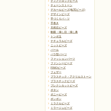
ティアドロップビーズ
チェーンストーン
デカールビーズ(転写ビーズ)
デザインビーズ
手づくりパ－ツ
手巻き
天然石ビーズ
動眼・挿し目・挿し鼻
トンボ玉
ナチュラルビーズ
ニットビーズ
パール
バラ型パーツ
ファッションパーツ
ファンシービーズ
FIMOビーズ
フェザー
プラスチック・アクリルストーン
プラスチックビーズ
プレクシカットビーズ
ボタン
ポニービーズ
ポンポン
ミラクルビーズ
ミラージュビーズ