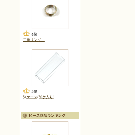
二重リング
5gケース(50ケ入り)