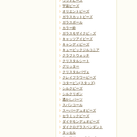
ウッドビーズ
宇宙ビーズ
オリエントビーズ
ガラスカットビーズ
ガラスボール
カラー鈴
ガラスモザイクビ－ズ
キャッツアイビーズ
キャンディビーズ
キュービックジルコニア
クラフトウォッチ
クリスタルシート
グリッター
クリスタルパヴェ
クレイフラワービーズ
コターピン(スタッズ)
シルクビーズ
シルクリボン
透かしパーツ
スパンコール
スーパーデュオビーズ
セラミックビーズ
ダイヤモンデュオビーズ
ダイクログラスペンダント
タッセル