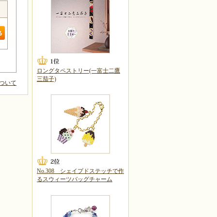
ロングタペストリー(一富士二鷹
三茄子)
ついて
No.308 シェイプドステッチで作
るスウィーツバッグチャーム