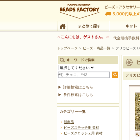
ビーズファクトリー ビーズ・パーツ・金具など
～こんにちは、ゲストさん。～
代金引換手数料
トップページ
>
ビーズ・商品一覧
>
デリカビーズ DB
ビーズ・アクセサリーの専門店 ビーズファクトリー
ビーズ・アクセサリー
TOP
まとめて探す
キット
デリカビー
詳細検索はこちら
条件検索はこちら
カテゴリー一覧
新商品
ビーズステッチ用 資材
ビーズクロッシェ用 資材