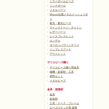
ミラーボールビーズ
ミンクボール
メタルパーツ
Menoni社製メタルメッシュリボ
ン
夜光・蓄光ビーズ
ラインストーン・チャトン
レザーパーツ
レースブレスレット
ロンデル
ヨーロッパヴィンテージ
インプレスアート
アウトレット
デリカビーズ織り
デリカビーズ織り用金具
織機・副資材・工具
材料セット
メタルビーズ
金具・副資材
金具
副資材
工具・ケース・フレーム
ビーズステッチ用 資材