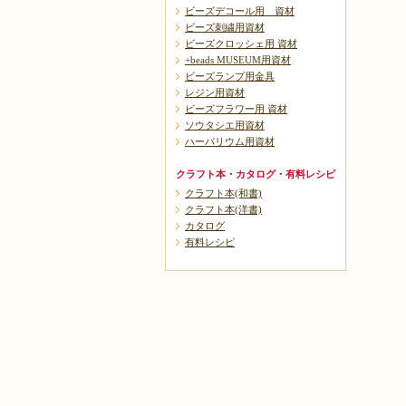
ビーズデコール用 資材
ビーズ刺繍用資材
ビーズクロッシェ用 資材
+beads MUSEUM用資材
ビーズランプ用金具
レジン用資材
ビーズフラワー用 資材
ソウタシエ用資材
ハーバリウム用資材
クラフト本・カタログ・有料レシピ
クラフト本(和書)
クラフト本(洋書)
カタログ
有料レシピ