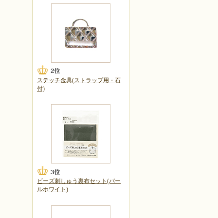
ステッチ金具(ストラップ用・石
付)
ビーズ刺しゅう裏布セット(パー
ルホワイト)