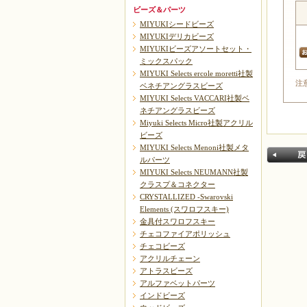
ビーズ＆パーツ
MIYUKIシードビーズ
MIYUKIデリカビーズ
MIYUKIビーズアソートセット・
ミックスパック
MIYUKI Selects ercole moretti社製
注
ベネチアングラスビーズ
MIYUKI Selects VACCARI社製ベ
ネチアングラスビーズ
Miyuki Selects Micro社製アクリル
ビーズ
MIYUKI Selects Menoni社製メタ
ルパーツ
MIYUKI Selects NEUMANN社製
クラスプ＆コネクター
CRYSTALLIZED -Swarovski
Elements (スワロフスキー)
金具付スワロフスキー
チェコファイアポリッシュ
チェコビーズ
戻る
アクリルチェーン
アトラスビーズ
アルファベットパーツ
インドビーズ