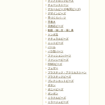
ティアドロップビーズ
チェーンストーン
デカールビーズ(転写ビーズ)
デザインビーズ
手づくりパ－ツ
手巻き
天然石ビーズ
動眼・挿し目・挿し鼻
トンボ玉
ナチュラルビーズ
ニットビーズ
パール
バラ型パーツ
ファッションパーツ
ファンシービーズ
FIMOビーズ
フェザー
プラスチック・アクリルストーン
プラスチックビーズ
プレクシカットビーズ
ボタン
ポニービーズ
ポンポン
ミラクルビーズ
ミラージュビーズ