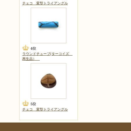
チェコ 変型トライアングル
ラウンドチューブ(ターコイズ
再生品）
チェコ 変型トライアングル