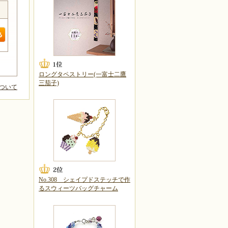
ロングタペストリー(一富士二鷹
三茄子)
ついて
No.308 シェイプドステッチで作
るスウィーツバッグチャーム