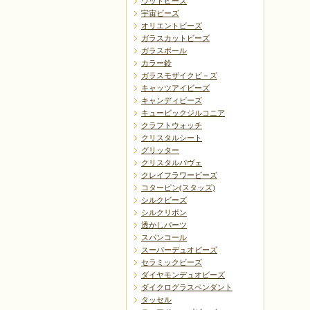
ウッドビーズ
宇宙ビーズ
オリエントビーズ
ガラスカットビーズ
ガラスボール
カラー鈴
ガラスモザイクビ－ズ
キャッツアイビーズ
キャンディビーズ
キュービックジルコニア
クラフトウォッチ
クリスタルシート
グリッター
クリスタルパヴェ
クレイフラワービーズ
コターピン(スタッズ)
シルクビーズ
シルクリボン
透かしパーツ
スパンコール
スーパーデュオビーズ
セラミックビーズ
ダイヤモンデュオビーズ
ダイクログラスペンダント
タッセル