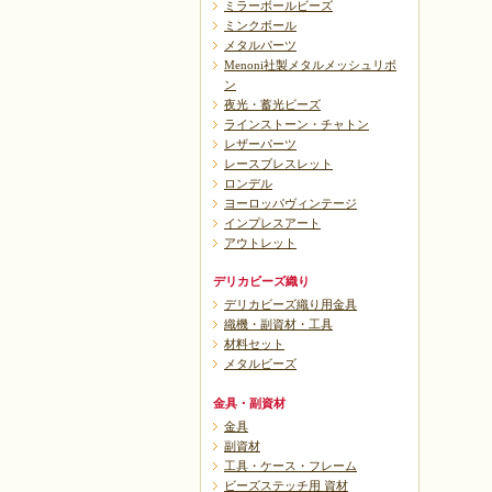
ミラーボールビーズ
ミンクボール
メタルパーツ
Menoni社製メタルメッシュリボ
ン
夜光・蓄光ビーズ
ラインストーン・チャトン
レザーパーツ
レースブレスレット
ロンデル
ヨーロッパヴィンテージ
インプレスアート
アウトレット
デリカビーズ織り
デリカビーズ織り用金具
織機・副資材・工具
材料セット
メタルビーズ
金具・副資材
金具
副資材
工具・ケース・フレーム
ビーズステッチ用 資材