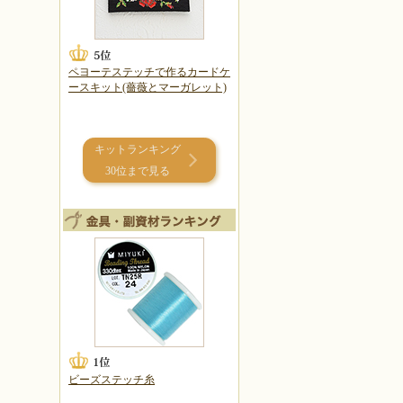
ペヨーテステッチで作るカードケ
ースキット(薔薇とマーガレット)
キットランキング
30位まで見る
ビーズステッチ糸