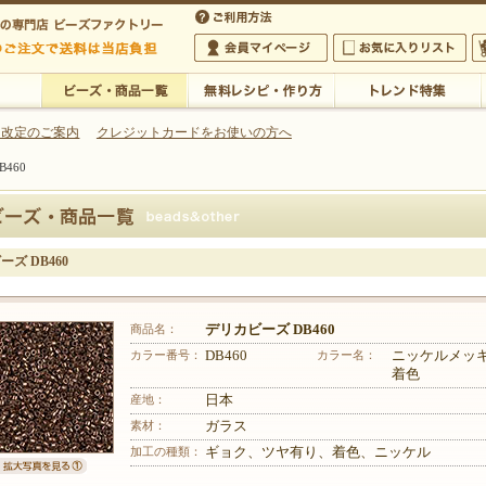
・アクセサリーの専門店
 改定のご案内
クレジットカードをお使いの方へ
460
ご利用方法
 5,000円以上のご注文で送料は当店が負担いたします
の専門店 ビーズファクトリー 5,000円以上のご注文で送料は当店が負担いたします
会員マイページ
お気に入りリスト
大
ビーズ・商品一覧
無料レシピ・作り方
トレンド特集
ズ DB460
商品名：
デリカビーズ DB460
カラー番号：
DB460
カラー名：
ニッケルメッ
着色
産地：
日本
素材：
ガラス
加工の種類：
ギョク、ツヤ有り、着色、ニッケル