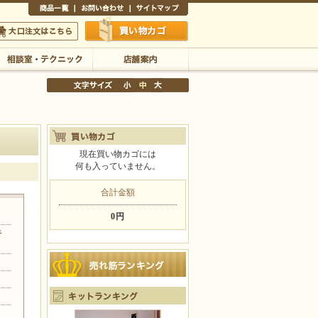
商品一覧
お問い合わせ
サイトマップ
買い物かご
口注文はこちら
相談室・テクニック
店舗案内
現在買い物カゴには
何も入っていません。
文字サイズの変更
小
中
大
合計金額
0円
キ