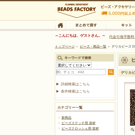
ビーズファクトリー ビーズ・パーツ・金具など
～こんにちは、ゲストさん。～
代金引換手数料
トップページ
>
ビーズ・商品一覧
>
デリカビーズ DB
ビーズ・アクセサリーの専門店 ビーズファクトリー
ビーズ・アクセサリー
TOP
まとめて探す
キット
デリカビー
詳細検索はこちら
条件検索はこちら
カテゴリー一覧
新商品
ビーズステッチ用 資材
ビーズクロッシェ用 資材