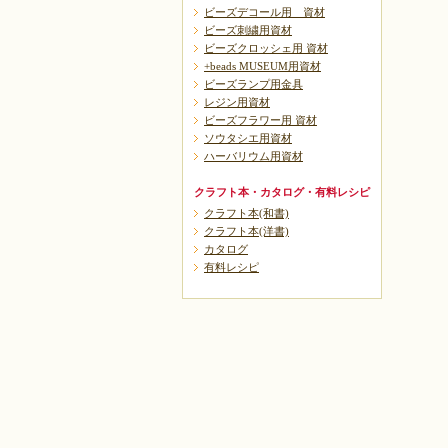
ビーズデコール用 資材
ビーズ刺繍用資材
ビーズクロッシェ用 資材
+beads MUSEUM用資材
ビーズランプ用金具
レジン用資材
ビーズフラワー用 資材
ソウタシエ用資材
ハーバリウム用資材
クラフト本・カタログ・有料レシピ
クラフト本(和書)
クラフト本(洋書)
カタログ
有料レシピ