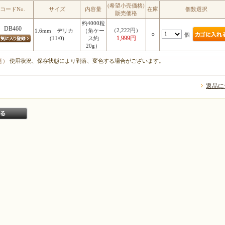
(希望小売価格)
コードNo.
サイズ
内容量
在庫
個数選択
販売価格
約4000粒
DB460
（2,222円）
1.6mm デリカ
（角ケー
○
個
1,999円
(11/0)
ス約
20g）
意）
使用状況、保存状態により剥落、変色する場合がございます。
返品に