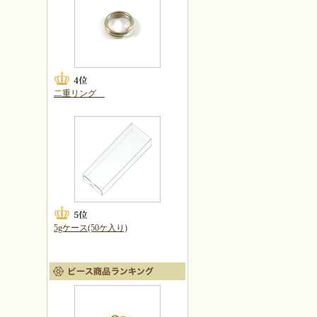
二重リング
5gケース(50ケ入り)