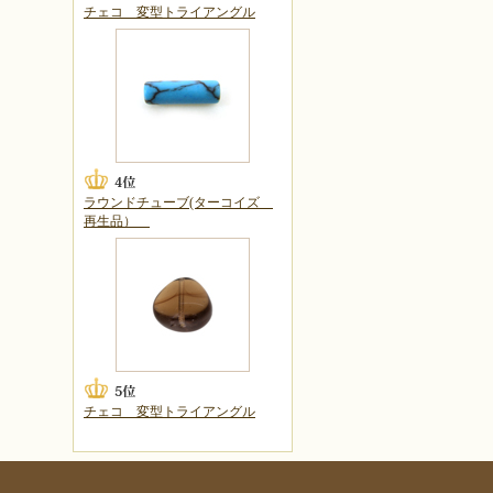
チェコ 変型トライアングル
ラウンドチューブ(ターコイズ
再生品）
チェコ 変型トライアングル