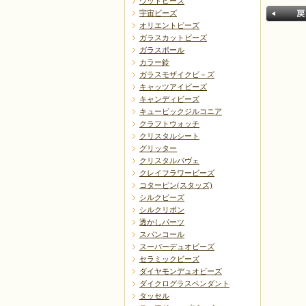
ウッドビーズ
宇宙ビーズ
オリエントビーズ
ガラスカットビーズ
ガラスボール
カラー鈴
ガラスモザイクビ－ズ
キャッツアイビーズ
キャンディビーズ
戻る
キュービックジルコニア
クラフトウォッチ
クリスタルシート
グリッター
クリスタルパヴェ
クレイフラワービーズ
コターピン(スタッズ)
シルクビーズ
シルクリボン
透かしパーツ
スパンコール
スーパーデュオビーズ
セラミックビーズ
ダイヤモンデュオビーズ
ダイクログラスペンダント
タッセル