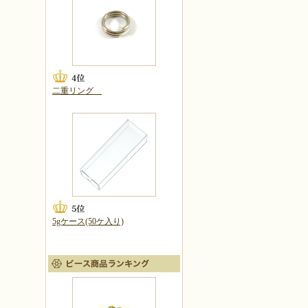
二重リング
5gケース(50ケ入り)