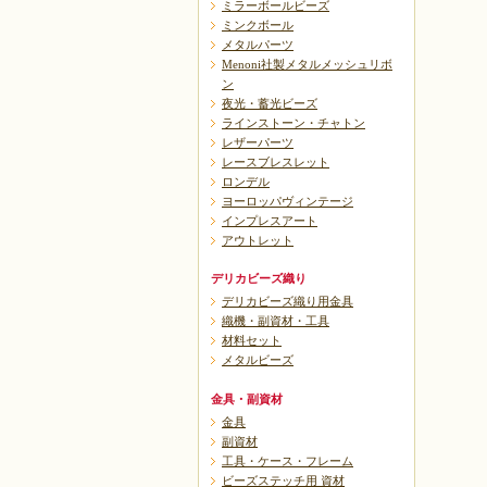
ミラーボールビーズ
ミンクボール
メタルパーツ
Menoni社製メタルメッシュリボ
ン
夜光・蓄光ビーズ
ラインストーン・チャトン
レザーパーツ
レースブレスレット
ロンデル
ヨーロッパヴィンテージ
インプレスアート
アウトレット
デリカビーズ織り
デリカビーズ織り用金具
織機・副資材・工具
材料セット
メタルビーズ
金具・副資材
金具
副資材
工具・ケース・フレーム
ビーズステッチ用 資材