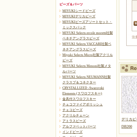
ビーズ＆パーツ
MIYUKIシードビーズ
MIYUKIデリカビーズ
MIYUKIビーズアソートセット・
ミックスパック
MIYUKI Selects ercole moretti社製
注
ベネチアングラスビーズ
MIYUKI Selects VACCARI社製ベ
ネチアングラスビーズ
Miyuki Selects Micro社製アクリル
ビーズ
MIYUKI Selects Menoni社製メタ
ルパーツ
MIYUKI Selects NEUMANN社製
クラスプ＆コネクター
CRYSTALLIZED -Swarovski
Elements (スワロフスキー)
金具付スワロフスキー
チェコファイアポリッシュ
チェコビーズ
アクリルチェーン
デリカビ
アトラスビーズ
アルファベットパーツ
DB200
インドビーズ