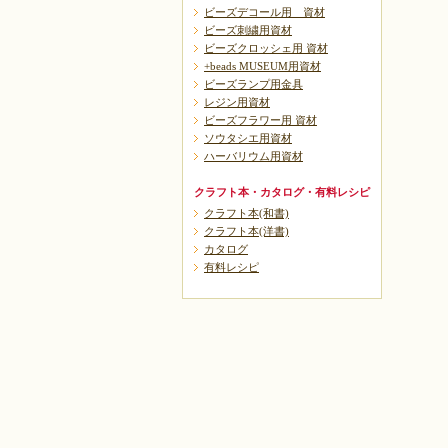
ビーズデコール用 資材
ビーズ刺繍用資材
ビーズクロッシェ用 資材
+beads MUSEUM用資材
ビーズランプ用金具
レジン用資材
ビーズフラワー用 資材
ソウタシエ用資材
ハーバリウム用資材
クラフト本・カタログ・有料レシピ
クラフト本(和書)
クラフト本(洋書)
カタログ
有料レシピ