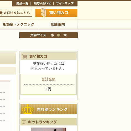
商品一覧
お問い合わせ
サイトマップ
買い物かご
口注文はこちら
相談室・テクニック
店舗案内
現在買い物カゴには
何も入っていません。
文字サイズの変更
小
中
大
合計金額
0円