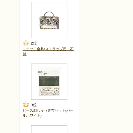
ステッチ金具(ストラップ用・石
付)
ビーズ刺しゅう裏布セット(パー
ルホワイト)