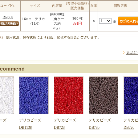
(希望小売価格)
コードNo.
サイズ
内容量
在庫
個数選択
販売価格
約4000粒
DB659
（990円）
1.6mm デリカ
（角ケー
○
個
891円
(11/0)
ス約
20g）
意）
使用状況、保存状態により剥落、変色する場合がございます。
返品に
ーズ
デリカビーズ
デリカビーズ
デリカビーズ
デリカ
DB1138
DB723
DB735
DB726