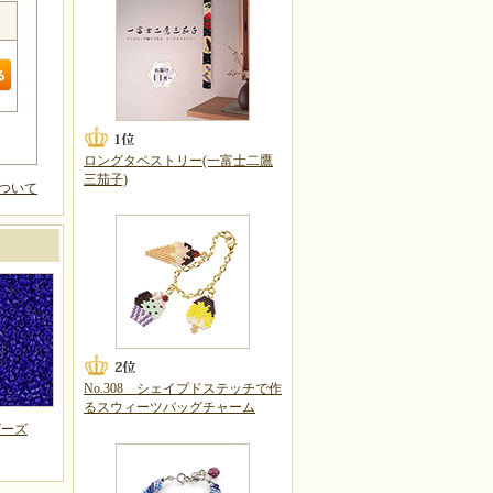
ロングタペストリー(一富士二鷹
三茄子)
ついて
No.308 シェイプドステッチで作
るスウィーツバッグチャーム
ビーズ