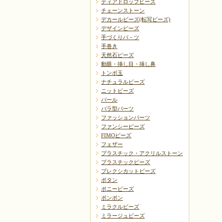
ティアドロップビーズ
チェーンストーン
デカールビーズ(転写ビーズ)
デザインビーズ
手づくりパ－ツ
手巻き
天然石ビーズ
動眼・挿し目・挿し鼻
トンボ玉
ナチュラルビーズ
ニットビーズ
パール
バラ型パーツ
ファッションパーツ
ファンシービーズ
FIMOビーズ
フェザー
プラスチック・アクリルストーン
プラスチックビーズ
プレクシカットビーズ
ボタン
ポニービーズ
ポンポン
ミラクルビーズ
ミラージュビーズ