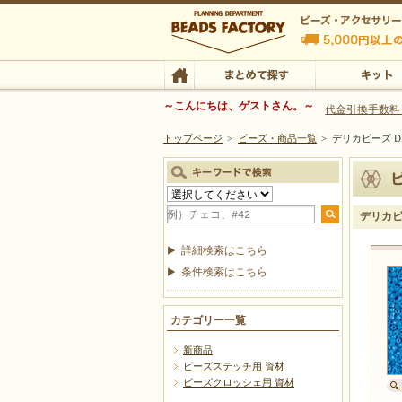
ビーズファクトリー ビーズ・パーツ・金具など
～こんにちは、ゲストさん。～
代金引換手数料
トップページ
>
ビーズ・商品一覧
>
デリカビーズ DB
ビーズ・アクセサリーの専門店 ビーズファクトリー
ビーズ・アクセサリー
TOP
まとめて探す
キット
デリカビー
詳細検索はこちら
条件検索はこちら
カテゴリー一覧
新商品
ビーズステッチ用 資材
ビーズクロッシェ用 資材