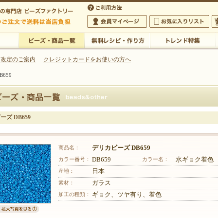
・アクセサリーの専門店
 改定のご案内
クレジットカードをお使いの方へ
659
ご利用方法
 5,000円以上のご注文で送料は当店が負担いたします
の専門店 ビーズファクトリー 5,000円以上のご注文で送料は当店が負担いたします
会員マイページ
お気に入りリスト
大
ビーズ・商品一覧
無料レシピ・作り方
トレンド特集
ズ DB659
商品名：
デリカビーズ DB659
カラー番号：
DB659
カラー名：
水ギョク着色
産地：
日本
素材：
ガラス
加工の種類：
ギョク、ツヤ有り、着色