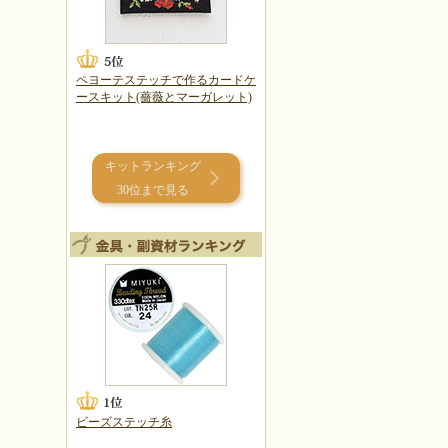
ペヨーテステッチで作るカードケ
ースキット(薔薇とマーガレット)
キットランキング
30位まで見る
ビーズステッチ糸