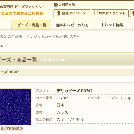
・アクセサリーの専門店
 改定のご案内
クレジットカードをお使いの方へ
707
ご利用方法
 5,000円以上のご注文で送料は当店が負担いたします
の専門店 ビーズファクトリー 5,000円以上のご注文で送料は当店が負担いたします
会員マイページ
お気に入りリスト
大
ビーズ・商品一覧
無料レシピ・作り方
トレンド特集
ズ DB707
商品名：
デリカビーズ DB707
カラー番号：
DB707
カラー名：
コバルトスキ
産地：
日本
素材：
ガラス
加工の種類：
スキ、ツヤ有り