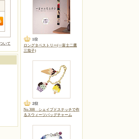
ついて
ロングタペストリー(一富士二鷹
三茄子)
No.308 シェイプドステッチで作
るスウィーツバッグチャーム