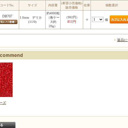
(希望小売価格)
コードNo.
サイズ
内容量
在庫
個数選択
販売価格
約4000粒
DB707
（902円）
1.6mm デリカ
（角ケー
○
個
811円
(11/0)
ス約
20g）
返品に
ーズ