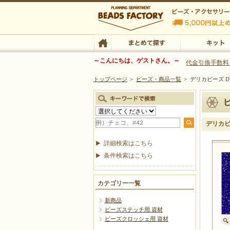
ビーズファクトリー ビーズ・パーツ・金具など
～こんにちは、ゲストさん。～
代金引換手数料
トップページ
>
ビーズ・商品一覧
>
デリカビーズ DB
ビーズ・アクセサリーの専門店 ビーズファクトリー
ビーズ・アクセサリー
TOP
まとめて探す
キット
デリカビー
詳細検索はこちら
条件検索はこちら
カテゴリー一覧
新商品
ビーズステッチ用 資材
ビーズクロッシェ用 資材