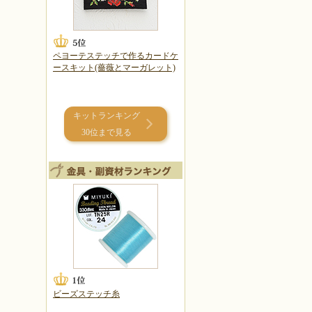
ペヨーテステッチで作るカードケ
ースキット(薔薇とマーガレット)
キットランキング
30位まで見る
ビーズステッチ糸