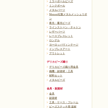
ミラーボールビーズ
ミンクボール
メタルパーツ
Menoni社製メタルメッシュリボ
ン
夜光・蓄光ビーズ
ラインストーン・チャトン
レザーパーツ
レースブレスレット
ロンデル
ヨーロッパヴィンテージ
インプレスアート
アウトレット
デリカビーズ織り
デリカビーズ織り用金具
織機・副資材・工具
材料セット
メタルビーズ
金具・副資材
金具
副資材
工具・ケース・フレーム
ビーズステッチ用 資材