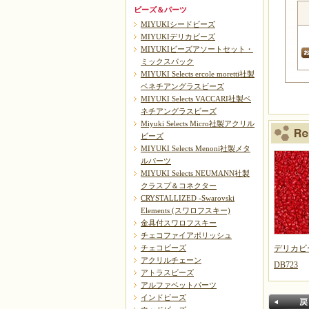
ビーズ＆パーツ
MIYUKIシードビーズ
MIYUKIデリカビーズ
MIYUKIビーズアソートセット・
ミックスパック
MIYUKI Selects ercole moretti社製
ベネチアングラスビーズ
MIYUKI Selects VACCARI社製ベ
ネチアングラスビーズ
Miyuki Selects Micro社製アクリル
ビーズ
MIYUKI Selects Menoni社製メタ
ルパーツ
MIYUKI Selects NEUMANN社製
クラスプ＆コネクター
CRYSTALLIZED -Swarovski
Elements (スワロフスキー)
金具付スワロフスキー
チェコファイアポリッシュ
デリカビ
チェコビーズ
アクリルチェーン
DB723
アトラスビーズ
アルファベットパーツ
インドビーズ