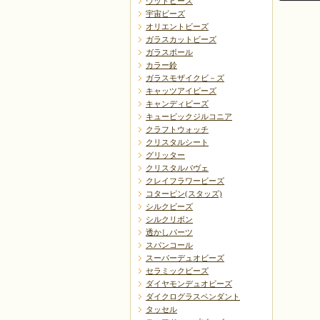
ウッドビーズ
宇宙ビーズ
オリエントビーズ
ガラスカットビーズ
ガラスボール
カラー鈴
ガラスモザイクビ－ズ
戻る
キャッツアイビーズ
キャンディビーズ
キュービックジルコニア
クラフトウォッチ
クリスタルシート
グリッター
クリスタルパヴェ
クレイフラワービーズ
コターピン(スタッズ)
シルクビーズ
シルクリボン
透かしパーツ
スパンコール
スーパーデュオビーズ
セラミックビーズ
ダイヤモンデュオビーズ
ダイクログラスペンダント
タッセル