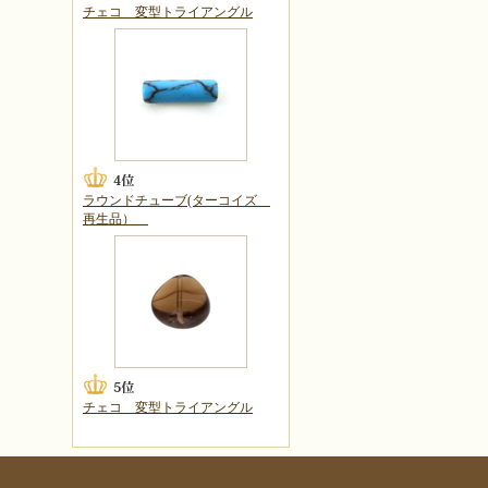
チェコ 変型トライアングル
ラウンドチューブ(ターコイズ
再生品）
チェコ 変型トライアングル