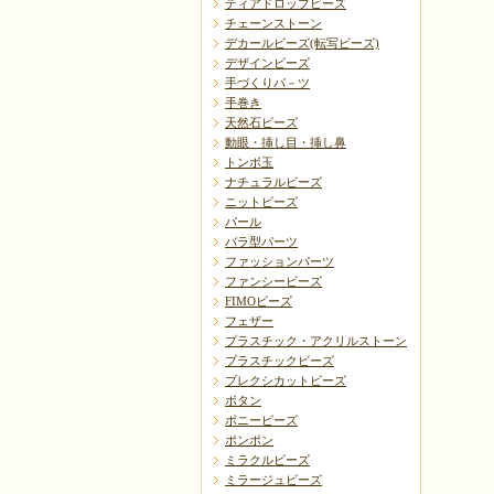
ティアドロップビーズ
チェーンストーン
デカールビーズ(転写ビーズ)
デザインビーズ
手づくりパ－ツ
手巻き
天然石ビーズ
動眼・挿し目・挿し鼻
トンボ玉
ナチュラルビーズ
ニットビーズ
パール
バラ型パーツ
ファッションパーツ
ファンシービーズ
FIMOビーズ
フェザー
プラスチック・アクリルストーン
プラスチックビーズ
プレクシカットビーズ
ボタン
ポニービーズ
ポンポン
ミラクルビーズ
ミラージュビーズ