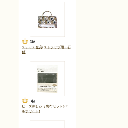
ステッチ金具(ストラップ用・石
付)
ビーズ刺しゅう裏布セット(パー
ルホワイト)