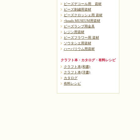
ビーズデコール用 資材
ビーズ刺繍用資材
ビーズクロッシェ用 資材
+beads MUSEUM用資材
ビーズランプ用金具
レジン用資材
ビーズフラワー用 資材
ソウタシエ用資材
ハーバリウム用資材
クラフト本・カタログ・有料レシピ
クラフト本(和書)
クラフト本(洋書)
カタログ
有料レシピ