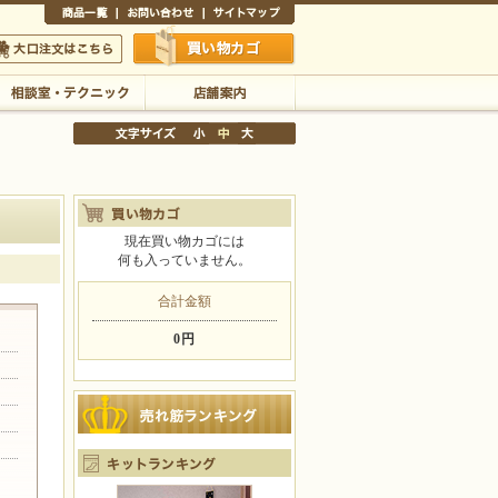
商品一覧
お問い合わせ
サイトマップ
買い物かご
口注文はこちら
相談室・テクニック
店舗案内
現在買い物カゴには
何も入っていません。
文字サイズの変更
小
中
大
合計金額
0円