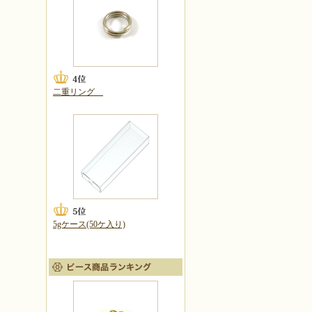
二重リング
5gケース(50ケ入り)