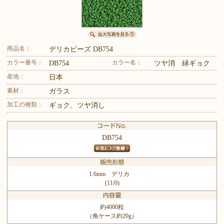
商品名：
デリカビーズ DB754
カラー番号：
カラー名：
DB754
ツヤ消 緑ギョク
産地：
日本
素材：
ガラス
加工の種類：
ギョク、ツヤ消し
DB754
1.6mm デリカ
(11/0)
約4000粒
（角ケース約20g）