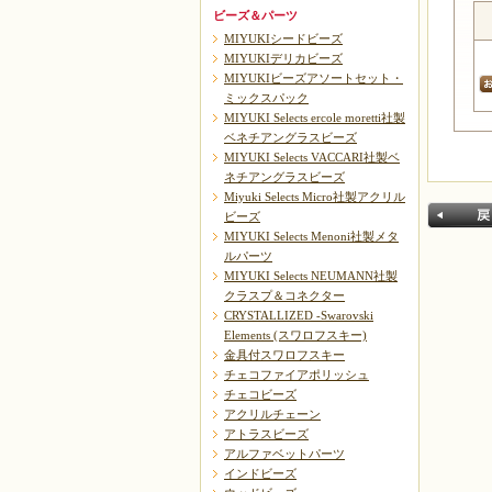
ビーズ＆パーツ
MIYUKIシードビーズ
MIYUKIデリカビーズ
MIYUKIビーズアソートセット・
ミックスパック
MIYUKI Selects ercole moretti社製
ベネチアングラスビーズ
MIYUKI Selects VACCARI社製ベ
ネチアングラスビーズ
Miyuki Selects Micro社製アクリル
ビーズ
MIYUKI Selects Menoni社製メタ
ルパーツ
MIYUKI Selects NEUMANN社製
クラスプ＆コネクター
CRYSTALLIZED -Swarovski
Elements (スワロフスキー)
金具付スワロフスキー
戻る
チェコファイアポリッシュ
チェコビーズ
アクリルチェーン
アトラスビーズ
アルファベットパーツ
インドビーズ