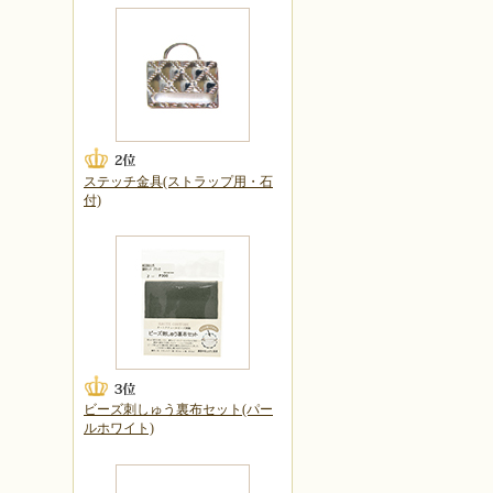
ステッチ金具(ストラップ用・石
付)
ビーズ刺しゅう裏布セット(パー
ルホワイト)