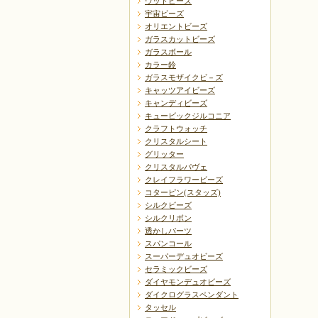
ウッドビーズ
宇宙ビーズ
オリエントビーズ
ガラスカットビーズ
ガラスボール
カラー鈴
ガラスモザイクビ－ズ
キャッツアイビーズ
キャンディビーズ
キュービックジルコニア
クラフトウォッチ
クリスタルシート
グリッター
クリスタルパヴェ
クレイフラワービーズ
コターピン(スタッズ)
シルクビーズ
シルクリボン
透かしパーツ
スパンコール
スーパーデュオビーズ
セラミックビーズ
ダイヤモンデュオビーズ
ダイクログラスペンダント
タッセル