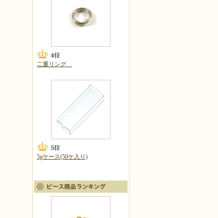
二重リング
5gケース(50ケ入り)