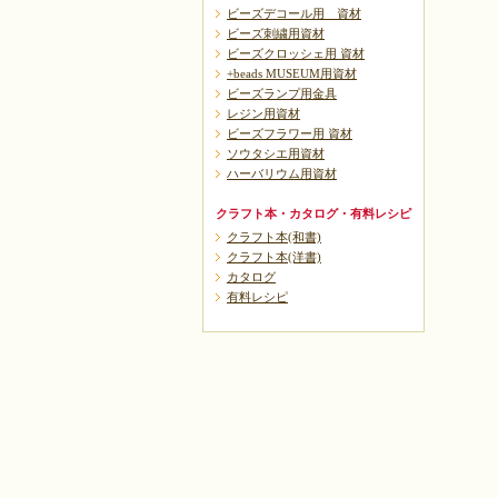
ビーズデコール用 資材
ビーズ刺繍用資材
ビーズクロッシェ用 資材
+beads MUSEUM用資材
ビーズランプ用金具
レジン用資材
ビーズフラワー用 資材
ソウタシエ用資材
ハーバリウム用資材
クラフト本・カタログ・有料レシピ
クラフト本(和書)
クラフト本(洋書)
カタログ
有料レシピ