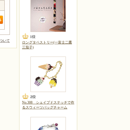
ついて
ロングタペストリー(一富士二鷹
三茄子)
No.308 シェイプドステッチで作
るスウィーツバッグチャーム