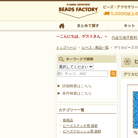
ビーズファクトリー ビーズ・パーツ・金具など
～こんにちは、ゲストさん。～
代金引換手数料
トップページ
>
ビーズ・商品一覧
>
デリカビーズ DB
ビーズ・アクセサリーの専門店 ビーズファクトリー
ビーズ・アクセサリー
TOP
まとめて探す
キット
デリカビー
詳細検索はこちら
条件検索はこちら
カテゴリー一覧
新商品
ビーズステッチ用 資材
ビーズクロッシェ用 資材