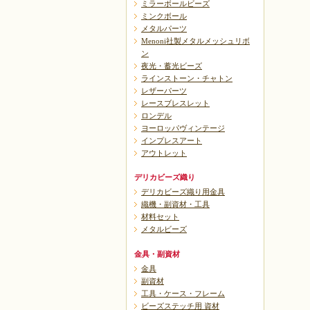
ミラーボールビーズ
ミンクボール
メタルパーツ
Menoni社製メタルメッシュリボ
ン
夜光・蓄光ビーズ
ラインストーン・チャトン
レザーパーツ
レースブレスレット
ロンデル
ヨーロッパヴィンテージ
インプレスアート
アウトレット
デリカビーズ織り
デリカビーズ織り用金具
織機・副資材・工具
材料セット
メタルビーズ
金具・副資材
金具
副資材
工具・ケース・フレーム
ビーズステッチ用 資材