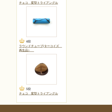
チェコ 変型トライアングル
ラウンドチューブ(ターコイズ
再生品）
チェコ 変型トライアングル