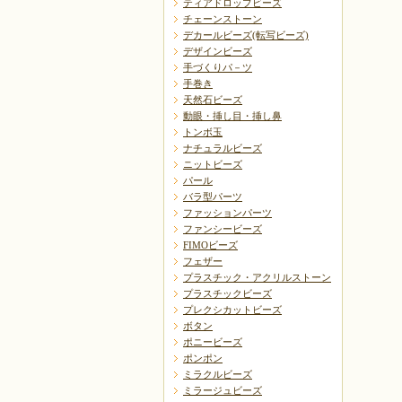
ティアドロップビーズ
チェーンストーン
デカールビーズ(転写ビーズ)
デザインビーズ
手づくりパ－ツ
手巻き
天然石ビーズ
動眼・挿し目・挿し鼻
トンボ玉
ナチュラルビーズ
ニットビーズ
パール
バラ型パーツ
ファッションパーツ
ファンシービーズ
FIMOビーズ
フェザー
プラスチック・アクリルストーン
プラスチックビーズ
プレクシカットビーズ
ボタン
ポニービーズ
ポンポン
ミラクルビーズ
ミラージュビーズ