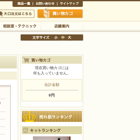
商品一覧
お問い合わせ
サイトマップ
買い物かご
口注文はこちら
相談室・テクニック
店舗案内
現在買い物カゴには
何も入っていません。
文字サイズの変更
小
中
大
合計金額
0円
ョ