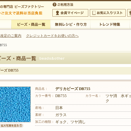
・アクセサリーの専門店
 改定のご案内
クレジットカードをお使いの方へ
755
ご利用方法
 5,000円以上のご注文で送料は当店が負担いたします
の専門店 ビーズファクトリー 5,000円以上のご注文で送料は当店が負担いたします
会員マイページ
お気に入りリスト
大
ビーズ・商品一覧
無料レシピ・作り方
トレンド特集
ズ DB755
商品名：
デリカビーズ DB755
カラー番号：
DB755
カラー名：
ツヤ消 水ギ
ク
産地：
日本
素材：
ガラス
加工の種類：
ギョク、ツヤ消し