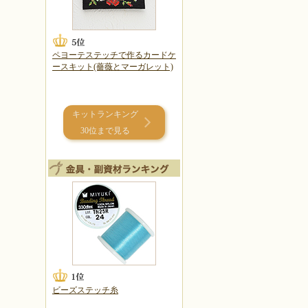
ペヨーテステッチで作るカードケ
ースキット(薔薇とマーガレット)
キットランキング
30位まで見る
ビーズステッチ糸