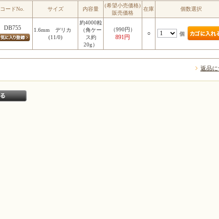
(希望小売価格)
コードNo.
サイズ
内容量
在庫
個数選択
販売価格
約4000粒
DB755
（990円）
1.6mm デリカ
（角ケー
○
個
891円
(11/0)
ス約
20g）
返品に