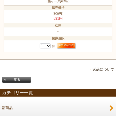
（角ケース約20g）
（990円）
891円
○
個
返品について
カテゴリー一覧
新商品
戻る