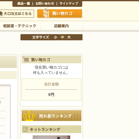
商品一覧
お問い合わせ
サイトマップ
買い物かご
口注文はこちら
相談室・テクニック
店舗案内
現在買い物カゴには
何も入っていません。
文字サイズの変更
小
中
大
合計金額
0円
ョ