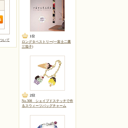
ついて
ロングタペストリー(一富士二鷹
三茄子)
No.308 シェイプドステッチで作
るスウィーツバッグチャーム