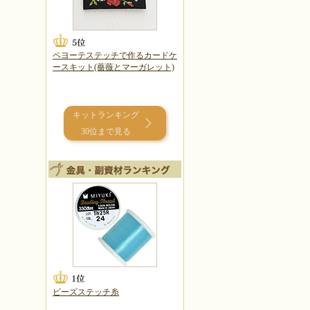
ペヨーテステッチで作るカードケ
ースキット(薔薇とマーガレット)
キットランキング
30位まで見る
ビーズステッチ糸