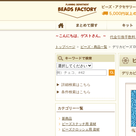
ビーズファクトリー ビーズ・パーツ・金具など
～こんにちは、ゲストさん。～
代金引換手数料
トップページ
>
ビーズ・商品一覧
>
デリカビーズ DB
ビーズ・アクセサリーの専門店 ビーズファクトリー
ビーズ・アクセサリー
TOP
まとめて探す
キット
デリカビー
詳細検索はこちら
条件検索はこちら
カテゴリー一覧
新商品
ビーズステッチ用 資材
ビーズクロッシェ用 資材