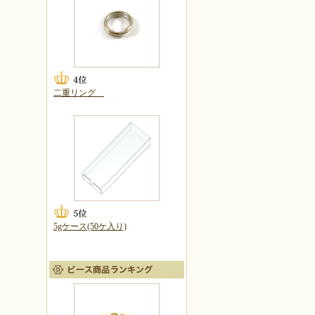
二重リング
5gケース(50ケ入り)