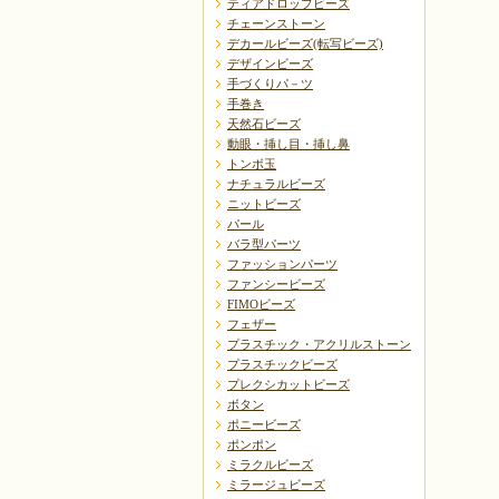
ティアドロップビーズ
チェーンストーン
デカールビーズ(転写ビーズ)
デザインビーズ
手づくりパ－ツ
手巻き
天然石ビーズ
動眼・挿し目・挿し鼻
トンボ玉
ナチュラルビーズ
ニットビーズ
パール
バラ型パーツ
ファッションパーツ
ファンシービーズ
FIMOビーズ
フェザー
プラスチック・アクリルストーン
プラスチックビーズ
プレクシカットビーズ
ボタン
ポニービーズ
ポンポン
ミラクルビーズ
ミラージュビーズ