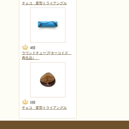
チェコ 変型トライアングル
ラウンドチューブ(ターコイズ
再生品）
チェコ 変型トライアングル