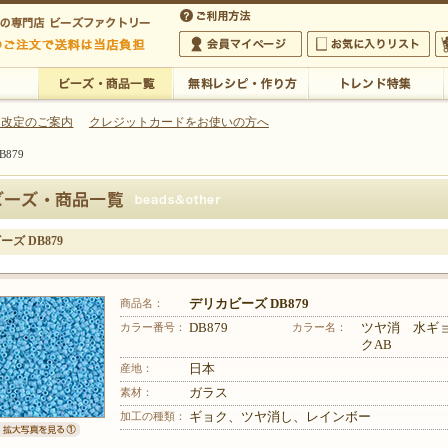
・アクセサリーの専門店
 改定のご案内
クレジットカードをお使いの方へ
879
ご利用方法
 5,000円以上のご注文で送料は当店が負担いたします
の専門店 ビーズファクトリー 5,000円以上のご注文で送料は当店が負担いたします
会員マイページ
お気に入りリスト
大
ビーズ・商品一覧
無料レシピ・作り方
トレンド特集
ズ DB879
商品名：
デリカビーズ DB879
カラー番号：
DB879
カラー名：
ツヤ消 水ギ
クAB
産地：
日本
素材：
ガラス
加工の種類：
ギョク、ツヤ消し、レインボー