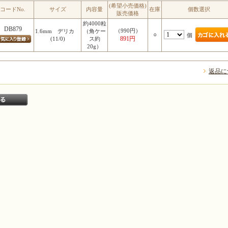
(希望小売価格)
コードNo.
サイズ
内容量
在庫
個数選択
販売価格
約4000粒
DB879
（990円）
1.6mm デリカ
（角ケー
○
個
891円
(11/0)
ス約
20g）
返品に