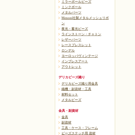
ミラーボールビーズ
ミンクボール
メタルパーツ
Menoni社製メタルメッシュリボ
ン
夜光・蓄光ビーズ
ラインストーン・チャトン
レザーパーツ
レースブレスレット
ロンデル
ヨーロッパヴィンテージ
インプレスアート
アウトレット
デリカビーズ織り
デリカビーズ織り用金具
織機・副資材・工具
材料セット
メタルビーズ
金具・副資材
金具
副資材
工具・ケース・フレーム
ビーズステッチ用 資材