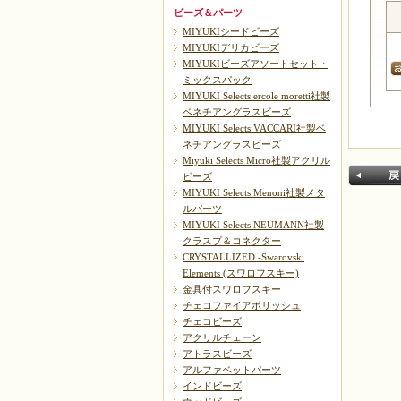
ビーズ＆パーツ
MIYUKIシードビーズ
MIYUKIデリカビーズ
MIYUKIビーズアソートセット・
ミックスパック
MIYUKI Selects ercole moretti社製
ベネチアングラスビーズ
MIYUKI Selects VACCARI社製ベ
ネチアングラスビーズ
Miyuki Selects Micro社製アクリル
ビーズ
MIYUKI Selects Menoni社製メタ
ルパーツ
MIYUKI Selects NEUMANN社製
クラスプ＆コネクター
CRYSTALLIZED -Swarovski
Elements (スワロフスキー)
金具付スワロフスキー
戻る
チェコファイアポリッシュ
チェコビーズ
アクリルチェーン
アトラスビーズ
アルファベットパーツ
インドビーズ