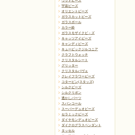
ウッドビーズ
宇宙ビーズ
オリエントビーズ
ガラスカットビーズ
ガラスボール
カラー鈴
ガラスモザイクビ－ズ
キャッツアイビーズ
キャンディビーズ
キュービックジルコニア
クラフトウォッチ
クリスタルシート
グリッター
クリスタルパヴェ
クレイフラワービーズ
コターピン(スタッズ)
シルクビーズ
シルクリボン
透かしパーツ
スパンコール
スーパーデュオビーズ
セラミックビーズ
ダイヤモンデュオビーズ
ダイクログラスペンダント
タッセル