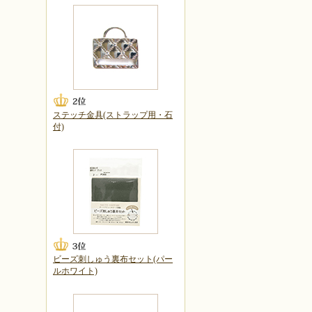
ステッチ金具(ストラップ用・石
付)
ビーズ刺しゅう裏布セット(パー
ルホワイト)