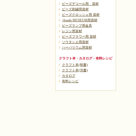
ビーズデコール用 資材
ビーズ刺繍用資材
ビーズクロッシェ用 資材
+beads MUSEUM用資材
ビーズランプ用金具
レジン用資材
ビーズフラワー用 資材
ソウタシエ用資材
ハーバリウム用資材
クラフト本・カタログ・有料レシピ
クラフト本(和書)
クラフト本(洋書)
カタログ
有料レシピ