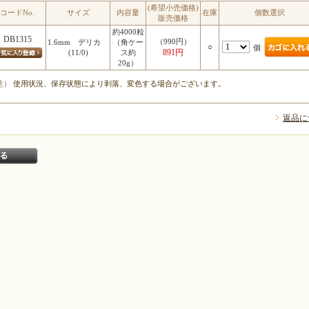
(希望小売価格)
コードNo.
サイズ
内容量
在庫
個数選択
販売価格
約4000粒
DB1315
（990円）
1.6mm デリカ
（角ケー
○
個
891円
(11/0)
ス約
20g）
意）
使用状況、保存状態により剥落、変色する場合がございます。
返品に