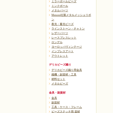
ミラーボールビーズ
ミンクボール
メタルパーツ
Menoni社製メタルメッシュリボ
ン
夜光・蓄光ビーズ
ラインストーン・チャトン
レザーパーツ
レースブレスレット
ロンデル
ヨーロッパヴィンテージ
インプレスアート
アウトレット
デリカビーズ織り
デリカビーズ織り用金具
織機・副資材・工具
材料セット
メタルビーズ
金具・副資材
金具
副資材
工具・ケース・フレーム
ビーズステッチ用 資材