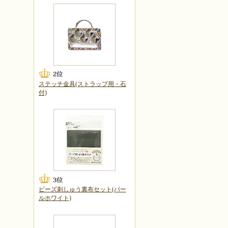
ステッチ金具(ストラップ用・石
付)
ビーズ刺しゅう裏布セット(パー
ルホワイト)