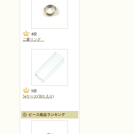
二重リング
5gケース(50ケ入り)