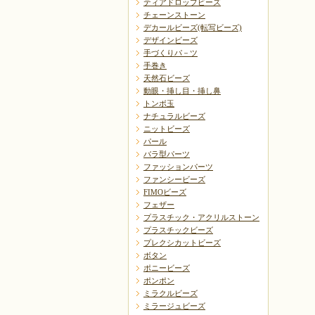
ティアドロップビーズ
チェーンストーン
デカールビーズ(転写ビーズ)
デザインビーズ
手づくりパ－ツ
手巻き
天然石ビーズ
動眼・挿し目・挿し鼻
トンボ玉
ナチュラルビーズ
ニットビーズ
パール
バラ型パーツ
ファッションパーツ
ファンシービーズ
FIMOビーズ
フェザー
プラスチック・アクリルストーン
プラスチックビーズ
プレクシカットビーズ
ボタン
ポニービーズ
ポンポン
ミラクルビーズ
ミラージュビーズ