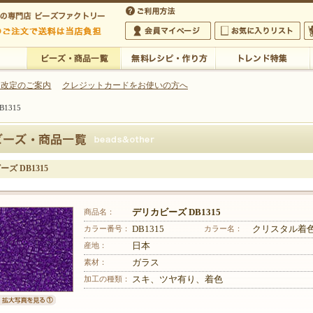
・アクセサリーの専門店
 改定のご案内
クレジットカードをお使いの方へ
1315
ご利用方法
 5,000円以上のご注文で送料は当店が負担いたします
の専門店 ビーズファクトリー 5,000円以上のご注文で送料は当店が負担いたします
会員マイページ
お気に入りリスト
大
ビーズ・商品一覧
無料レシピ・作り方
トレンド特集
ズ DB1315
商品名：
デリカビーズ DB1315
カラー番号：
DB1315
カラー名：
クリスタル着
産地：
日本
素材：
ガラス
加工の種類：
スキ、ツヤ有り、着色