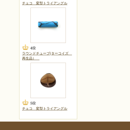
チェコ 変型トライアングル
ラウンドチューブ(ターコイズ
再生品）
チェコ 変型トライアングル