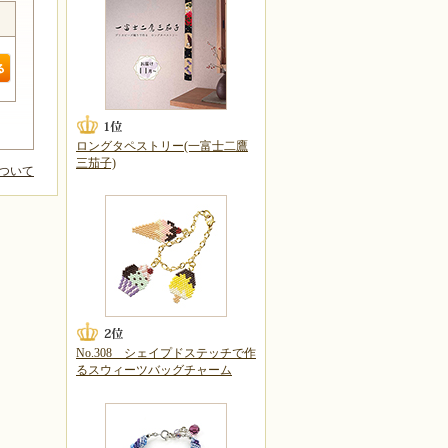
ロングタペストリー(一富士二鷹
三茄子)
ついて
No.308 シェイプドステッチで作
るスウィーツバッグチャーム