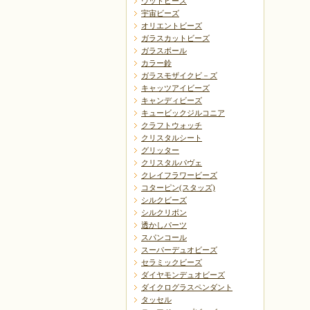
ウッドビーズ
宇宙ビーズ
オリエントビーズ
ガラスカットビーズ
ガラスボール
カラー鈴
ガラスモザイクビ－ズ
キャッツアイビーズ
キャンディビーズ
キュービックジルコニア
クラフトウォッチ
クリスタルシート
グリッター
クリスタルパヴェ
クレイフラワービーズ
コターピン(スタッズ)
シルクビーズ
シルクリボン
透かしパーツ
スパンコール
スーパーデュオビーズ
セラミックビーズ
ダイヤモンデュオビーズ
ダイクログラスペンダント
タッセル