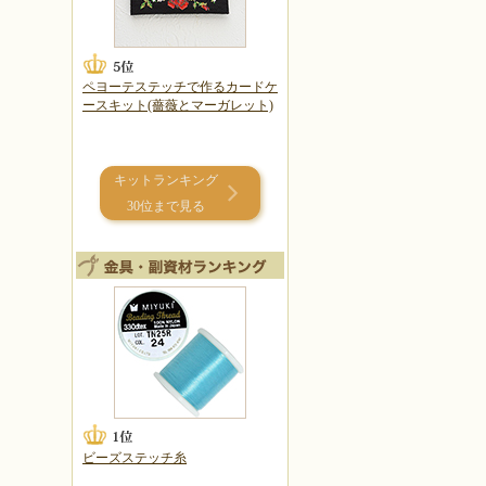
ペヨーテステッチで作るカードケ
ースキット(薔薇とマーガレット)
キットランキング
30位まで見る
ビーズステッチ糸