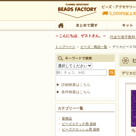
ビーズファクトリー ビーズ・パーツ・金具など
～こんにちは、ゲストさん。～
代金引換手数料
トップページ
>
ビーズ・商品一覧
>
デリカビーズ DB
ビーズ・アクセサリーの専門店 ビーズファクトリー
ビーズ・アクセサリー
TOP
まとめて探す
キット
デリカビー
詳細検索はこちら
条件検索はこちら
カテゴリー一覧
新商品
ビーズステッチ用 資材
ビーズクロッシェ用 資材