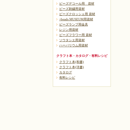
ビーズデコール用 資材
ビーズ刺繍用資材
ビーズクロッシェ用 資材
+beads MUSEUM用資材
ビーズランプ用金具
レジン用資材
ビーズフラワー用 資材
ソウタシエ用資材
ハーバリウム用資材
クラフト本・カタログ・有料レシピ
クラフト本(和書)
クラフト本(洋書)
カタログ
有料レシピ