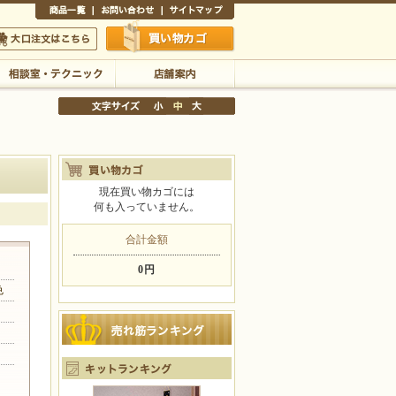
商品一覧
お問い合わせ
サイトマップ
買い物かご
口注文はこちら
相談室・テクニック
店舗案内
現在買い物カゴには
何も入っていません。
文字サイズの変更
小
中
大
合計金額
0円
色