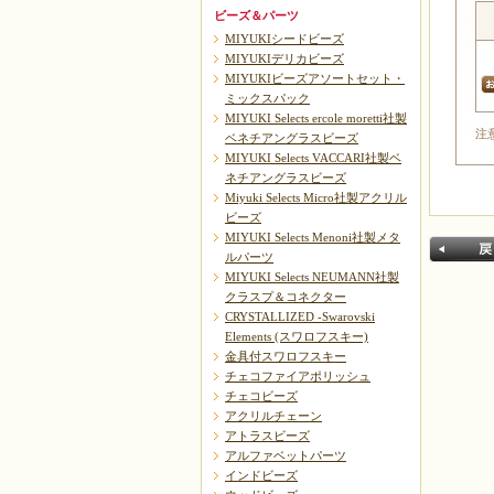
ビーズ＆パーツ
MIYUKIシードビーズ
MIYUKIデリカビーズ
MIYUKIビーズアソートセット・
ミックスパック
MIYUKI Selects ercole moretti社製
注
ベネチアングラスビーズ
MIYUKI Selects VACCARI社製ベ
ネチアングラスビーズ
Miyuki Selects Micro社製アクリル
ビーズ
MIYUKI Selects Menoni社製メタ
ルパーツ
MIYUKI Selects NEUMANN社製
クラスプ＆コネクター
CRYSTALLIZED -Swarovski
Elements (スワロフスキー)
金具付スワロフスキー
チェコファイアポリッシュ
チェコビーズ
戻る
アクリルチェーン
アトラスビーズ
アルファベットパーツ
インドビーズ