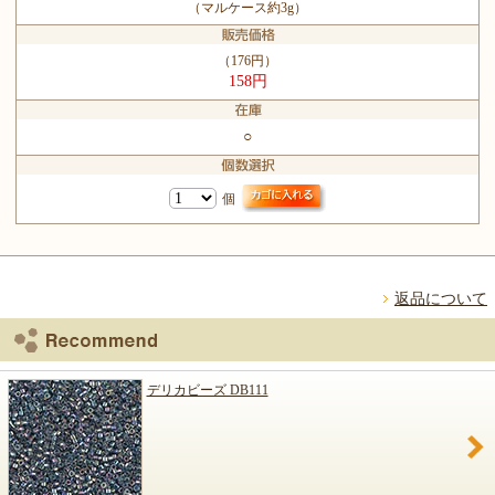
（マルケース約3g）
（176円）
158円
○
個
返品について
デリカビーズ DB111