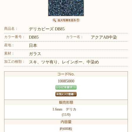
商品名：
デリカビーズ DB85
カラー番号：
カラー名：
DB85
アクアAB中染
産地：
日本
素材：
ガラス
加工の種類：
スキ、ツヤ有り、レインボー、中染め
10085000
1.6mm デリカ
(11/0)
約600粒