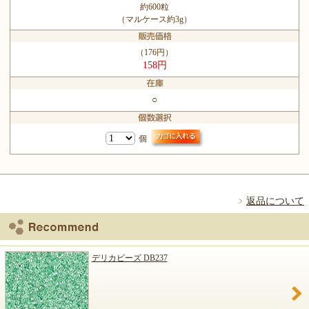
約600粒
（マルケース約3g）
（176円）
158円
○
個
返品について
デリカビーズ DB237