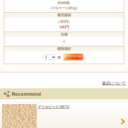
約600粒
（マルケース約3g）
（385円）
346円
○
個
返品について
デリカビーズ DB732