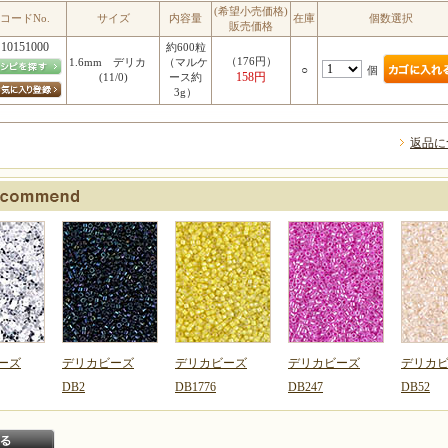
(希望小売価格)
コードNo.
サイズ
内容量
在庫
個数選択
販売価格
10151000
約600粒
（176円）
1.6mm デリカ
（マルケ
○
個
158円
(11/0)
ース約
3g）
返品に
ーズ
デリカビーズ
デリカビーズ
デリカビーズ
デリカ
DB2
DB1776
DB247
DB52