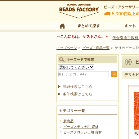
ビーズファクトリー ビーズ・パーツ・金具など
～こんにちは、ゲストさん。～
代金引換手数料
トップページ
>
ビーズ・商品一覧
>
デリカビーズ DB
ビーズ・アクセサリーの専門店 ビーズファクトリー
ビーズ・アクセサリー
TOP
まとめて探す
キット
デリカビー
詳細検索はこちら
条件検索はこちら
カテゴリー一覧
新商品
ビーズステッチ用 資材
ビーズクロッシェ用 資材