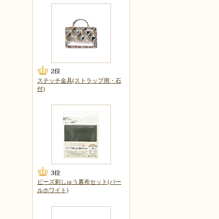
ステッチ金具(ストラップ用・石
付)
ビーズ刺しゅう裏布セット(パー
ルホワイト)