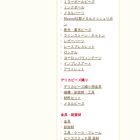
ミラーボールビーズ
ミンクボール
メタルパーツ
Menoni社製メタルメッシュリボ
ン
夜光・蓄光ビーズ
ラインストーン・チャトン
レザーパーツ
レースブレスレット
ロンデル
ヨーロッパヴィンテージ
インプレスアート
アウトレット
デリカビーズ織り
デリカビーズ織り用金具
織機・副資材・工具
材料セット
メタルビーズ
金具・副資材
金具
副資材
工具・ケース・フレーム
ビーズステッチ用 資材