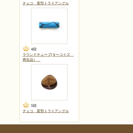
チェコ 変型トライアングル
ラウンドチューブ(ターコイズ
再生品）
チェコ 変型トライアングル