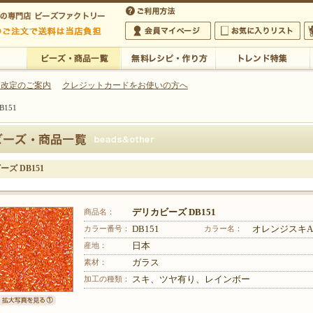
・アクセサリーの専門店
 改定のご案内
クレジットカードをお使いの方へ
151
ご利用方法
 5,000円以上のご注文で送料は当店が負担いたします
の専門店 ビーズファクトリー 5,000円以上のご注文で送料は当店が負担いたします
会員マイページ
お気に入りリスト
大
ビーズ・商品一覧
無料レシピ・作り方
トレンド特集
ズ DB151
商品名：
デリカビーズ DB151
カラー番号：
DB151
カラー名：
オレンジスキA
産地：
日本
素材：
ガラス
加工の種類：
スキ、ツヤ有り、レインボー