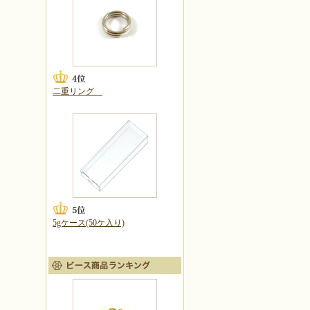
二重リング
5gケース(50ケ入り)