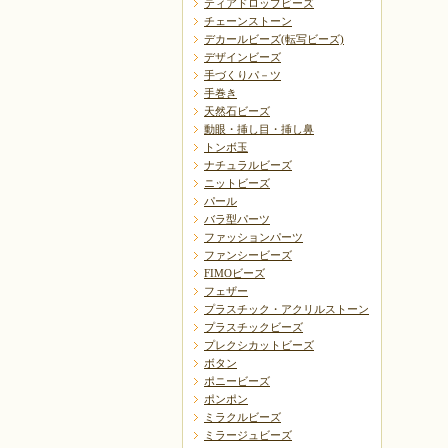
ティアドロップビーズ
チェーンストーン
デカールビーズ(転写ビーズ)
デザインビーズ
手づくりパ－ツ
手巻き
天然石ビーズ
動眼・挿し目・挿し鼻
トンボ玉
ナチュラルビーズ
ニットビーズ
パール
バラ型パーツ
ファッションパーツ
ファンシービーズ
FIMOビーズ
フェザー
プラスチック・アクリルストーン
プラスチックビーズ
プレクシカットビーズ
ボタン
ポニービーズ
ポンポン
ミラクルビーズ
ミラージュビーズ