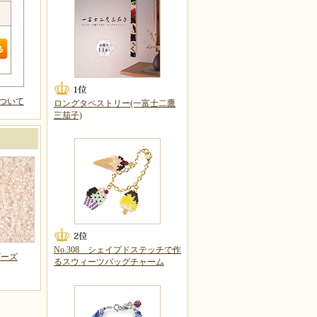
ついて
ロングタペストリー(一富士二鷹
三茄子)
No.308 シェイプドステッチで作
ビーズ
るスウィーツバッグチャーム