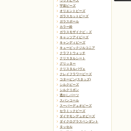
ウッドビーズ
宇宙ビーズ
オリエントビーズ
ガラスカットビーズ
ガラスボール
カラー鈴
ガラスモザイクビ－ズ
キャッツアイビーズ
戻る
キャンディビーズ
キュービックジルコニア
クラフトウォッチ
クリスタルシート
グリッター
クリスタルパヴェ
クレイフラワービーズ
コターピン(スタッズ)
シルクビーズ
シルクリボン
透かしパーツ
スパンコール
スーパーデュオビーズ
セラミックビーズ
ダイヤモンデュオビーズ
ダイクログラスペンダント
タッセル