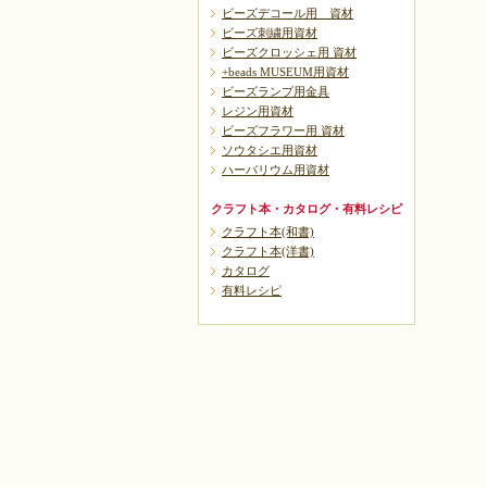
ビーズデコール用 資材
ビーズ刺繍用資材
ビーズクロッシェ用 資材
+beads MUSEUM用資材
ビーズランプ用金具
レジン用資材
ビーズフラワー用 資材
ソウタシエ用資材
ハーバリウム用資材
クラフト本・カタログ・有料レシピ
クラフト本(和書)
クラフト本(洋書)
カタログ
有料レシピ