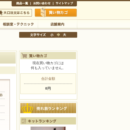
商品一覧
お問い合わせ
サイトマップ
買い物かご
口注文はこちら
相談室・テクニック
店舗案内
現在買い物カゴには
何も入っていません。
文字サイズの変更
小
中
大
合計金額
0円
B