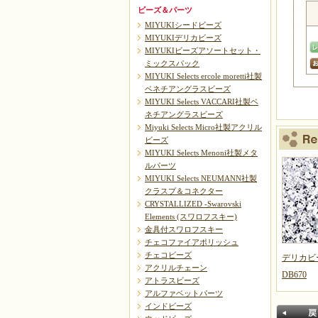
ビーズ＆パーツ
MIYUKIシードビーズ
MIYUKIデリカビーズ
MIYUKIビーズアソートセット・
ミックスパック
MIYUKI Selects ercole moretti社製
ベネチアングラスビーズ
MIYUKI Selects VACCARI社製ベ
ネチアングラスビーズ
Miyuki Selects Micro社製アクリル
ビーズ
MIYUKI Selects Menoni社製メタ
ルパーツ
MIYUKI Selects NEUMANN社製
クラスプ＆コネクター
CRYSTALLIZED -Swarovski
Elements (スワロフスキー)
金具付スワロフスキー
チェコファイアポリッシュ
チェコビーズ
デリカビ
アクリルチェーン
DB670
アトラスビーズ
アルファベットパーツ
インドビーズ