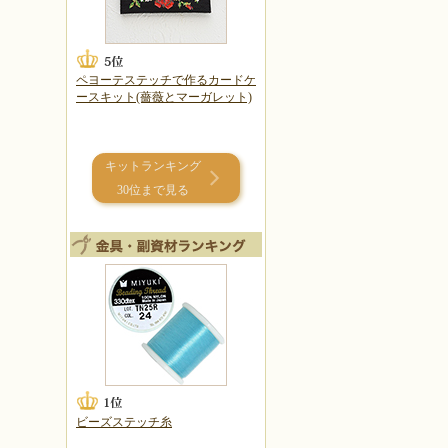
ペヨーテステッチで作るカードケ
ースキット(薔薇とマーガレット)
キットランキング
30位まで見る
ビーズステッチ糸