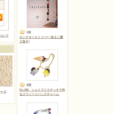
ついて
ロングタペストリー(一富士二鷹
三茄子)
No.308 シェイプドステッチで作
ビーズ
るスウィーツバッグチャーム