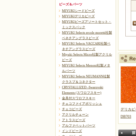
ビーズ＆パーツ
MIYUKIシードビーズ
MIYUKIデリカビーズ
MIYUKIビーズアソートセット・
ミックスパック
MIYUKI Selects ercole moretti社製
ベネチアングラスビーズ
MIYUKI Selects VACCARI社製ベ
ネチアングラスビーズ
Miyuki Selects Micro社製アクリル
ビーズ
MIYUKI Selects Menoni社製メタ
ルパーツ
MIYUKI Selects NEUMANN社製
クラスプ＆コネクター
CRYSTALLIZED -Swarovski
Elements (スワロフスキー)
金具付スワロフスキー
チェコファイアポリッシュ
デリカビ
チェコビーズ
アクリルチェーン
DB703
アトラスビーズ
アルファベットパーツ
インドビーズ