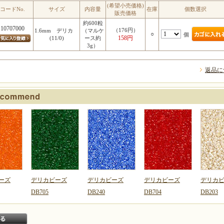
(希望小売価格)
コードNo.
サイズ
内容量
在庫
個数選択
販売価格
約600粒
10707000
（176円）
1.6mm デリカ
（マルケ
○
個
158円
(11/0)
ース約
3g）
返品に
ーズ
デリカビーズ
デリカビーズ
デリカビーズ
デリカ
DB705
DB240
DB704
DB203