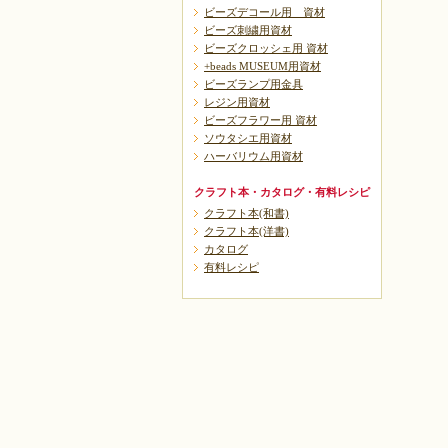
ビーズデコール用 資材
ビーズ刺繍用資材
ビーズクロッシェ用 資材
+beads MUSEUM用資材
ビーズランプ用金具
レジン用資材
ビーズフラワー用 資材
ソウタシエ用資材
ハーバリウム用資材
クラフト本・カタログ・有料レシピ
クラフト本(和書)
クラフト本(洋書)
カタログ
有料レシピ