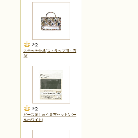
ステッチ金具(ストラップ用・石
付)
ビーズ刺しゅう裏布セット(パー
ルホワイト)