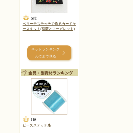
ペヨーテステッチで作るカードケ
ースキット(薔薇とマーガレット)
キットランキング
30位まで見る
ビーズステッチ糸