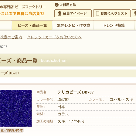
・アクセサリーの専門店
 改定のご案内
クレジットカードをお使いの方へ
707
ご利用方法
 5,000円以上のご注文で送料は当店が負担いたします
の専門店 ビーズファクトリー 5,000円以上のご注文で送料は当店が負担いたします
会員マイページ
お気に入りリスト
大
ビーズ・商品一覧
無料レシピ・作り方
トレンド特集
ズ DB707
商品名：
デリカビーズ DB707
カラー番号：
DB707
カラー名：
コバルトスキ
産地：
日本
素材：
ガラス
加工の種類：
スキ、ツヤ有り