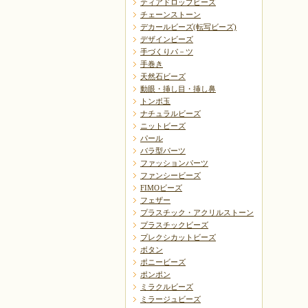
ティアドロップビーズ
チェーンストーン
デカールビーズ(転写ビーズ)
デザインビーズ
手づくりパ－ツ
手巻き
天然石ビーズ
動眼・挿し目・挿し鼻
トンボ玉
ナチュラルビーズ
ニットビーズ
パール
バラ型パーツ
ファッションパーツ
ファンシービーズ
FIMOビーズ
フェザー
プラスチック・アクリルストーン
プラスチックビーズ
プレクシカットビーズ
ボタン
ポニービーズ
ポンポン
ミラクルビーズ
ミラージュビーズ