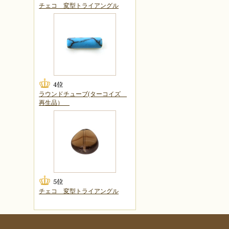
チェコ 変型トライアングル
ラウンドチューブ(ターコイズ
再生品）
チェコ 変型トライアングル