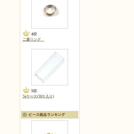
二重リング
5gケース(50ケ入り)