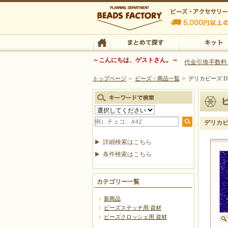
ビーズファクトリー ビーズ・パーツ・金具など
～こんにちは、ゲストさん。～
代金引換手数料
トップページ
>
ビーズ・商品一覧
>
デリカビーズ DB
ビーズ・アクセサリーの専門店 ビーズファクトリー
ビーズ・アクセサリー
TOP
まとめて探す
キット
デリカビー
詳細検索はこちら
条件検索はこちら
カテゴリー一覧
新商品
ビーズステッチ用 資材
ビーズクロッシェ用 資材