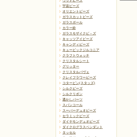
ウッドビーズ
宇宙ビーズ
オリエントビーズ
ガラスカットビーズ
ガラスボール
カラー鈴
ガラスモザイクビ－ズ
戻る
キャッツアイビーズ
キャンディビーズ
キュービックジルコニア
クラフトウォッチ
クリスタルシート
グリッター
クリスタルパヴェ
クレイフラワービーズ
コターピン(スタッズ)
シルクビーズ
シルクリボン
透かしパーツ
スパンコール
スーパーデュオビーズ
セラミックビーズ
ダイヤモンデュオビーズ
ダイクログラスペンダント
タッセル