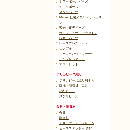
ミラーボールビーズ
ミンクボール
メタルパーツ
Menoni社製メタルメッシュリボ
ン
夜光・蓄光ビーズ
ラインストーン・チャトン
レザーパーツ
レースブレスレット
ロンデル
ヨーロッパヴィンテージ
インプレスアート
アウトレット
デリカビーズ織り
デリカビーズ織り用金具
織機・副資材・工具
材料セット
メタルビーズ
金具・副資材
金具
副資材
工具・ケース・フレーム
ビーズステッチ用 資材