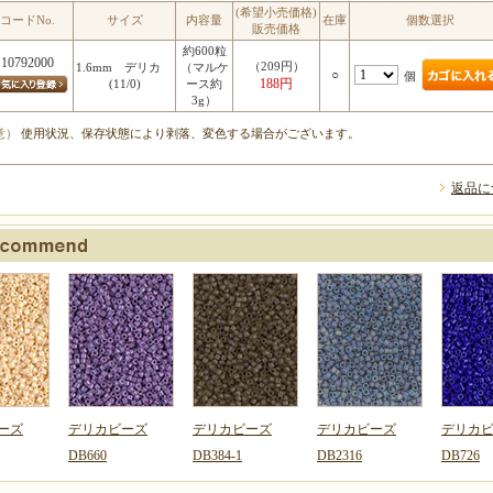
(希望小売価格)
コードNo.
サイズ
内容量
在庫
個数選択
販売価格
約600粒
10792000
（209円）
1.6mm デリカ
（マルケ
○
個
188円
(11/0)
ース約
3g）
意）
使用状況、保存状態により剥落、変色する場合がございます。
返品に
ーズ
デリカビーズ
デリカビーズ
デリカビーズ
デリカ
DB660
DB384-1
DB2316
DB726