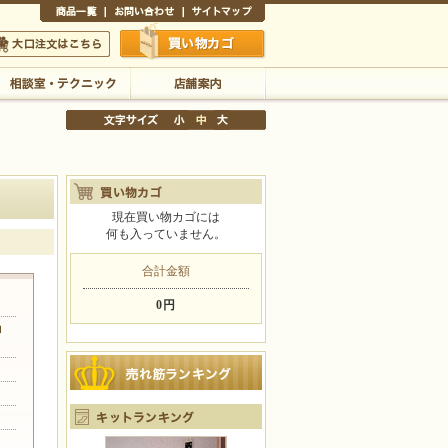
商品一覧
お問い合わせ
サイトマップ
買い物かご
口注文はこちら
相談室・テクニック
店舗案内
現在買い物カゴには
何も入っていません。
文字サイズの変更
小
中
大
合計金額
0円
ョ