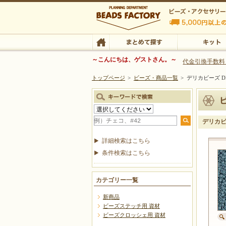
ビーズファクトリー ビーズ・パーツ・金具など
～こんにちは、ゲストさん。～
代金引換手数料
トップページ
>
ビーズ・商品一覧
>
デリカビーズ DB
ビーズ・アクセサリーの専門店 ビーズファクトリー
ビーズ・アクセサリー
TOP
まとめて探す
キット
デリカビー
詳細検索はこちら
条件検索はこちら
カテゴリー一覧
新商品
ビーズステッチ用 資材
ビーズクロッシェ用 資材