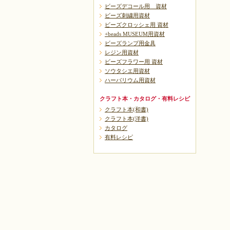
ビーズデコール用 資材
ビーズ刺繍用資材
ビーズクロッシェ用 資材
+beads MUSEUM用資材
ビーズランプ用金具
レジン用資材
ビーズフラワー用 資材
ソウタシエ用資材
ハーバリウム用資材
クラフト本・カタログ・有料レシピ
クラフト本(和書)
クラフト本(洋書)
カタログ
有料レシピ