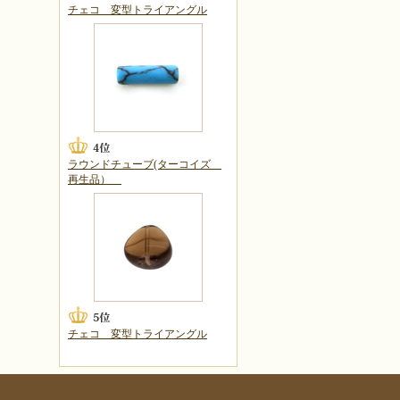
チェコ 変型トライアングル
ラウンドチューブ(ターコイズ
再生品）
チェコ 変型トライアングル