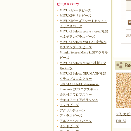
ビーズ＆パーツ
MIYUKIシードビーズ
MIYUKIデリカビーズ
MIYUKIビーズアソートセット・
ミックスパック
MIYUKI Selects ercole moretti社製
注
ベネチアングラスビーズ
MIYUKI Selects VACCARI社製ベ
ネチアングラスビーズ
Miyuki Selects Micro社製アクリル
ビーズ
MIYUKI Selects Menoni社製メタ
ルパーツ
MIYUKI Selects NEUMANN社製
クラスプ＆コネクター
CRYSTALLIZED -Swarovski
Elements (スワロフスキー)
金具付スワロフスキー
チェコファイアポリッシュ
チェコビーズ
アクリルチェーン
デリカビ
アトラスビーズ
アルファベットパーツ
DB157
インドビーズ