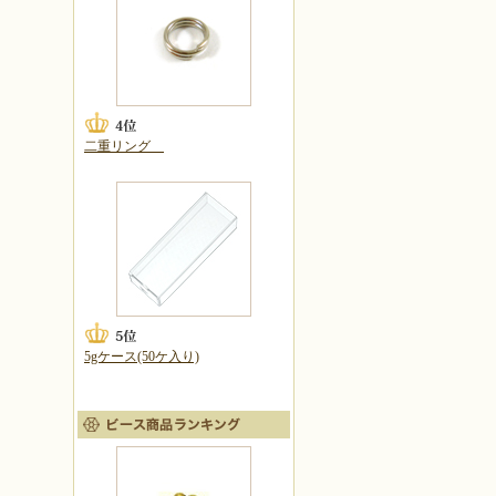
二重リング
5gケース(50ケ入り)