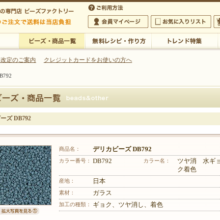
・アクセサリーの専門店
 改定のご案内
クレジットカードをお使いの方へ
792
ご利用方法
 5,000円以上のご注文で送料は当店が負担いたします
の専門店 ビーズファクトリー 5,000円以上のご注文で送料は当店が負担いたします
会員マイページ
お気に入りリスト
大
ビーズ・商品一覧
無料レシピ・作り方
トレンド特集
ズ DB792
商品名：
デリカビーズ DB792
カラー番号：
DB792
カラー名：
ツヤ消 水ギ
ク着色
産地：
日本
素材：
ガラス
加工の種類：
ギョク、ツヤ消し、着色