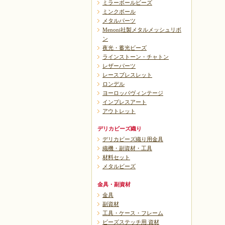
ミラーボールビーズ
ミンクボール
メタルパーツ
Menoni社製メタルメッシュリボ
ン
夜光・蓄光ビーズ
ラインストーン・チャトン
レザーパーツ
レースブレスレット
ロンデル
ヨーロッパヴィンテージ
インプレスアート
アウトレット
デリカビーズ織り
デリカビーズ織り用金具
織機・副資材・工具
材料セット
メタルビーズ
金具・副資材
金具
副資材
工具・ケース・フレーム
ビーズステッチ用 資材