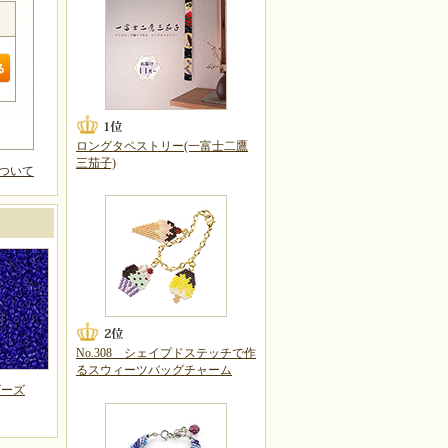
ロングタペストリー(一富士二鷹
三茄子)
ついて
No.308 シェイプドステッチで作
るスウィーツバッグチャーム
ビーズ