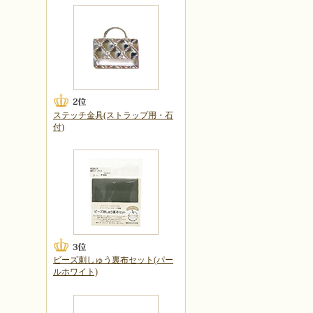
ステッチ金具(ストラップ用・石
付)
ビーズ刺しゅう裏布セット(パー
ルホワイト)