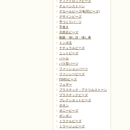
ティアドロップビーズ
チェーンストーン
デカールビーズ(転写ビーズ)
デザインビーズ
手づくりパ－ツ
手巻き
天然石ビーズ
動眼・挿し目・挿し鼻
トンボ玉
ナチュラルビーズ
ニットビーズ
パール
バラ型パーツ
ファッションパーツ
ファンシービーズ
FIMOビーズ
フェザー
プラスチック・アクリルストーン
プラスチックビーズ
プレクシカットビーズ
ボタン
ポニービーズ
ポンポン
ミラクルビーズ
ミラージュビーズ