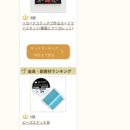
ペヨーテステッチで作るカードケ
ースキット(薔薇とマーガレット)
キットランキング
30位まで見る
ビーズステッチ糸