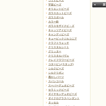
ウッドビーズ
宇宙ビーズ
オリエントビーズ
ガラスカットビーズ
ガラスボール
カラー鈴
ガラスモザイクビ－ズ
キャッツアイビーズ
キャンディビーズ
戻る
キュービックジルコニア
クラフトウォッチ
クリスタルシート
グリッター
クリスタルパヴェ
クレイフラワービーズ
コターピン(スタッズ)
シルクビーズ
シルクリボン
透かしパーツ
スパンコール
スーパーデュオビーズ
セラミックビーズ
ダイヤモンデュオビーズ
ダイクログラスペンダント
タッセル