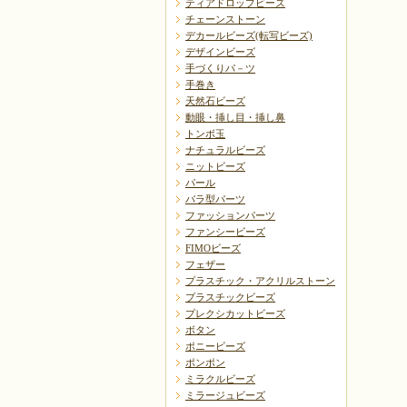
ティアドロップビーズ
チェーンストーン
デカールビーズ(転写ビーズ)
デザインビーズ
手づくりパ－ツ
手巻き
天然石ビーズ
動眼・挿し目・挿し鼻
トンボ玉
ナチュラルビーズ
ニットビーズ
パール
バラ型パーツ
ファッションパーツ
ファンシービーズ
FIMOビーズ
フェザー
プラスチック・アクリルストーン
プラスチックビーズ
プレクシカットビーズ
ボタン
ポニービーズ
ポンポン
ミラクルビーズ
ミラージュビーズ