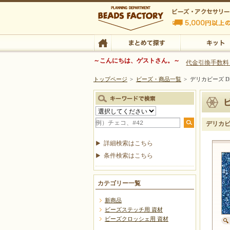
ビーズファクトリー ビーズ・パーツ・金具など
～こんにちは、ゲストさん。～
代金引換手数料
トップページ
>
ビーズ・商品一覧
>
デリカビーズ DB
ビーズ・アクセサリーの専門店 ビーズファクトリー
ビーズ・アクセサリー
TOP
まとめて探す
キット
デリカビー
詳細検索はこちら
条件検索はこちら
カテゴリー一覧
新商品
ビーズステッチ用 資材
ビーズクロッシェ用 資材