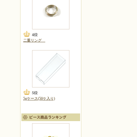
二重リング
5gケース(50ケ入り)