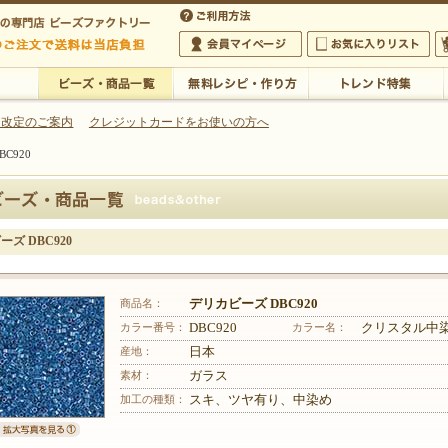
・アクセサリーの専門店
 改定のご案内
クレジットカードをお使いの方へ
C920
ご利用方法
 5,000円以上のご注文で送料は当店が負担いたします
の専門店 ビーズファクトリー 5,000円以上のご注文で送料は当店が負担いたします
会員マイページ
お気に入りリスト
大
ビーズ・商品一覧
無料レシピ・作り方
トレンド特集
ズ DBC920
商品名：
デリカビーズ DBC920
カラー番号：
DBC920
カラー名：
クリスタル中
産地：
日本
素材：
ガラス
加工の種類：
スキ、ツヤ有り、中染め