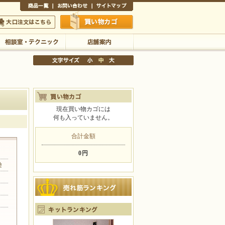
商品一覧
お問い合わせ
サイトマップ
買い物かご
口注文はこちら
相談室・テクニック
店舗案内
現在買い物カゴには
何も入っていません。
文字サイズの変更
小
中
大
合計金額
0円
染