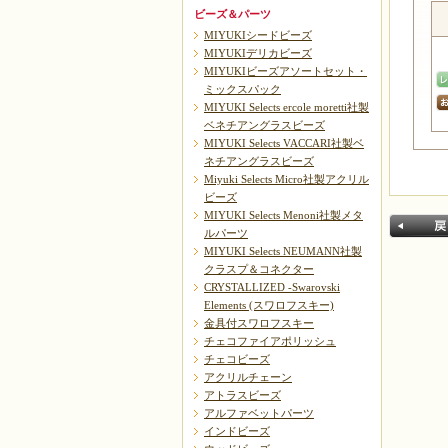
ビーズ＆パーツ
MIYUKIシードビーズ
MIYUKIデリカビーズ
MIYUKIビーズアソートセット・
ミックスパック
MIYUKI Selects ercole moretti社製
ベネチアングラスビーズ
MIYUKI Selects VACCARI社製ベ
ネチアングラスビーズ
Miyuki Selects Micro社製アクリル
ビーズ
MIYUKI Selects Menoni社製メタ
ルパーツ
MIYUKI Selects NEUMANN社製
クラスプ＆コネクター
CRYSTALLIZED -Swarovski
Elements (スワロフスキー)
金具付スワロフスキー
チェコファイアポリッシュ
チェコビーズ
戻る
アクリルチェーン
アトラスビーズ
アルファベットパーツ
インドビーズ