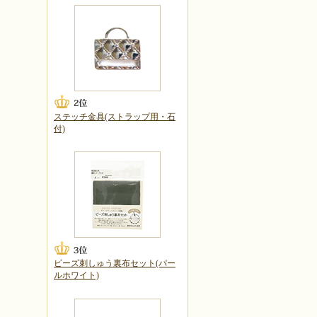
ステッチ金具(ストラップ用・石
付)
ビーズ刺しゅう裏布セット(パー
ルホワイト)