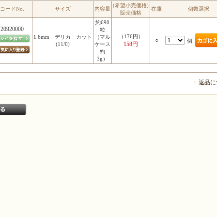
(希望小売価格)
コードNo.
サイズ
内容量
在庫
個数選択
販売価格
約690
20920000
粒
（176円）
1.6mm デリカ カット
（マル
○
個
158円
(11/0)
ケース
約
3g）
返品に