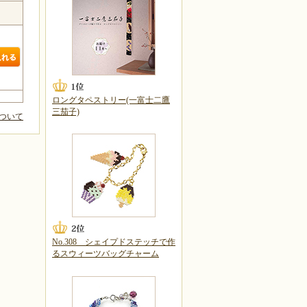
ロングタペストリー(一富士二鷹
三茄子)
ついて
No.308 シェイプドステッチで作
るスウィーツバッグチャーム