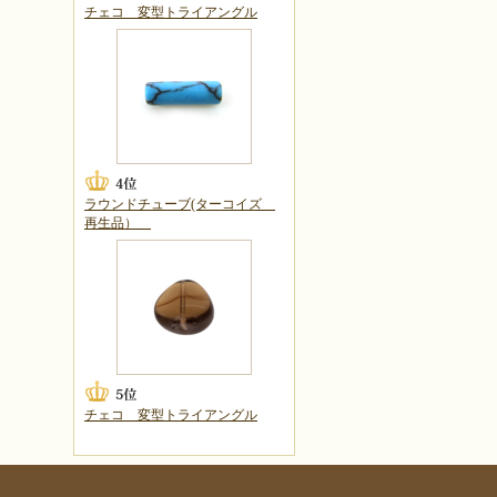
チェコ 変型トライアングル
ラウンドチューブ(ターコイズ
再生品）
チェコ 変型トライアングル