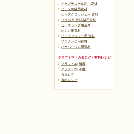
ビーズデコール用 資材
ビーズ刺繍用資材
ビーズクロッシェ用 資材
+beads MUSEUM用資材
ビーズランプ用金具
レジン用資材
ビーズフラワー用 資材
ソウタシエ用資材
ハーバリウム用資材
クラフト本・カタログ・有料レシピ
クラフト本(和書)
クラフト本(洋書)
カタログ
有料レシピ