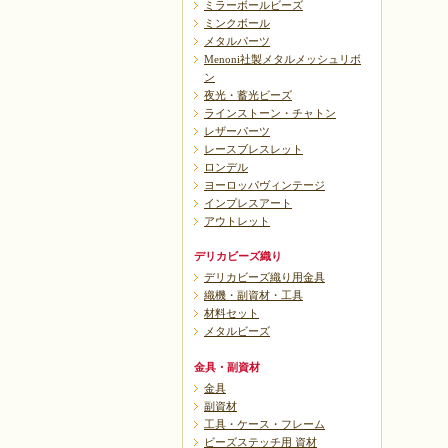
ミラーボールビーズ
ミンクボール
メタルパーツ
Menoni社製メタルメッシュリボ
ン
夜光・蓄光ビーズ
ラインストーン・チャトン
レザーパーツ
レースブレスレット
ロンデル
ヨーロッパヴィンテージ
インプレスアート
アウトレット
デリカビーズ織り
デリカビーズ織り用金具
織機・副資材・工具
材料セット
メタルビーズ
金具・副資材
金具
副資材
工具・ケース・フレーム
ビーズステッチ用 資材