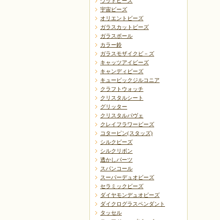
ウッドビーズ
宇宙ビーズ
オリエントビーズ
ガラスカットビーズ
ガラスボール
カラー鈴
ガラスモザイクビ－ズ
キャッツアイビーズ
キャンディビーズ
キュービックジルコニア
クラフトウォッチ
クリスタルシート
グリッター
クリスタルパヴェ
クレイフラワービーズ
コターピン(スタッズ)
シルクビーズ
シルクリボン
透かしパーツ
スパンコール
スーパーデュオビーズ
セラミックビーズ
ダイヤモンデュオビーズ
ダイクログラスペンダント
タッセル