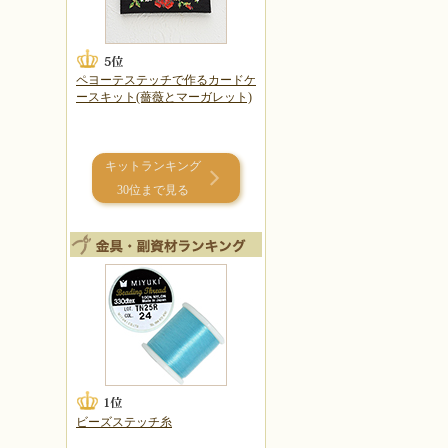
ペヨーテステッチで作るカードケ
ースキット(薔薇とマーガレット)
キットランキング
30位まで見る
ビーズステッチ糸