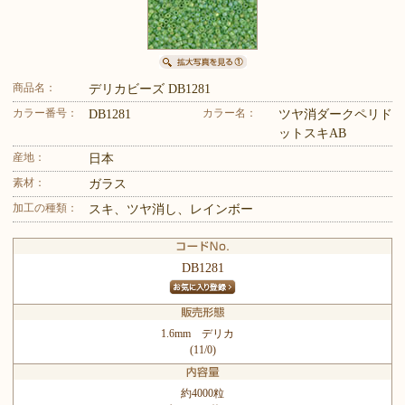
商品名：
デリカビーズ DB1281
カラー番号：
カラー名：
DB1281
ツヤ消ダークペリド
ットスキAB
産地：
日本
素材：
ガラス
加工の種類：
スキ、ツヤ消し、レインボー
DB1281
1.6mm デリカ
(11/0)
約4000粒