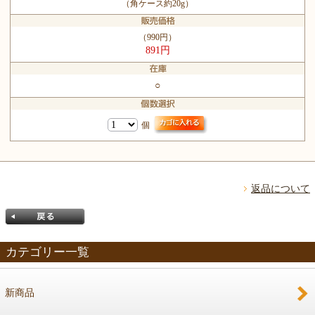
（角ケース約20g）
（990円）
891円
○
個
返品について
カテゴリー一覧
新商品
戻る