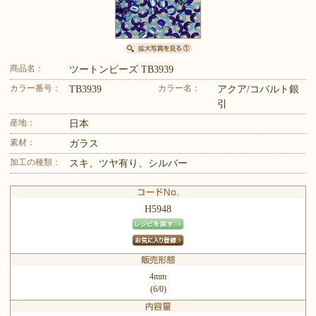
商品名：
ツートンビーズ TB3939
カラー番号：
カラー名：
TB3939
アクア/コバルト銀
引
産地：
日本
素材：
ガラス
加工の種類：
スキ、ツヤ有り、シルバー
H5948
4mm
(6/0)