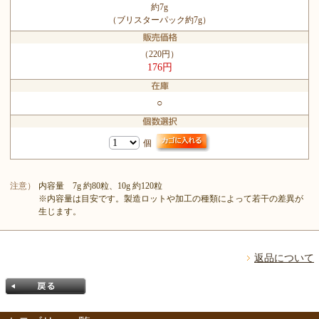
約7g
（ブリスターパック約7g）
（220円）
176円
○
個
注意）
内容量 7g 約80粒、10g 約120粒
※内容量は目安です。製造ロットや加工の種類によって若干の差異が
生じます。
返品について