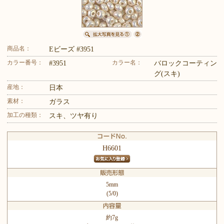
商品名：
Eビーズ #3951
カラー番号：
カラー名：
#3951
バロックコーティン
グ(スキ)
産地：
日本
素材：
ガラス
加工の種類：
スキ、ツヤ有り
H6601
5mm
(5/0)
約7g