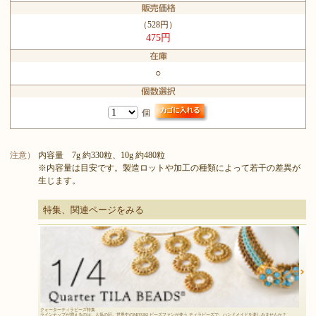
（528円）
475円
○
個
注意）
内容量 7g 約330粒、10g 約480粒
※内容量は目安です。製造ロットや加工の種類によって若干の差異が
生じます。
特集、関連ページをみる
クォーターティラビーズ特集
ラインナップが増えるのは、人気の証。世界中のMIYUKI ビーズファンが使う ティラビーズで、ハンドメイドを楽しみませんか？