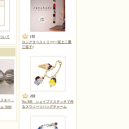
ついて
ロングタペストリー(一富士二鷹
三茄子)
フスキー・
No.308 シェイプドステッチで作
るスウィーツバッグチャーム
 5000
ド