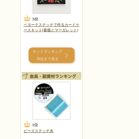
ペヨーテステッチで作るカードケ
ースキット(薔薇とマーガレット)
キットランキング
30位まで見る
ビーズステッチ糸