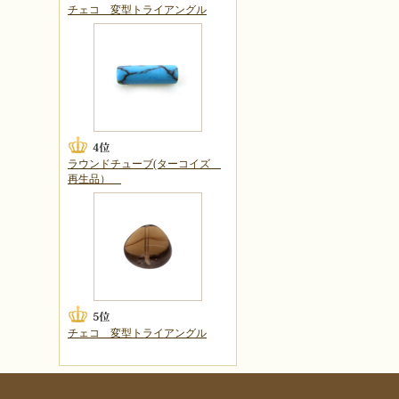
チェコ 変型トライアングル
ラウンドチューブ(ターコイズ
再生品）
チェコ 変型トライアングル