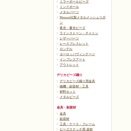
ミラーボールビーズ
ミンクボール
メタルパーツ
Menoni社製メタルメッシュリボ
ン
夜光・蓄光ビーズ
ラインストーン・チャトン
レザーパーツ
レースブレスレット
ロンデル
ヨーロッパヴィンテージ
インプレスアート
アウトレット
デリカビーズ織り
デリカビーズ織り用金具
織機・副資材・工具
材料セット
メタルビーズ
金具・副資材
金具
副資材
工具・ケース・フレーム
ビーズステッチ用 資材