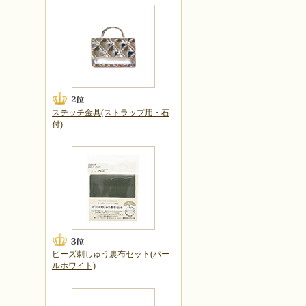
ステッチ金具(ストラップ用・石
付)
ビーズ刺しゅう裏布セット(パー
ルホワイト)