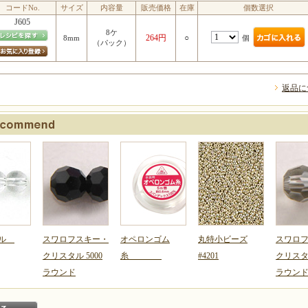
コードNo.
サイズ
内容量
販売価格
在庫
個数選択
J605
8ケ
264円
○
個
8mm
（パック）
返品に
タル
スワロフスキー・
オペロンゴム
丸特小ビーズ
スワロ
クリスタル 5000
糸
#4201
クリスタル
ラウンド
ラウン