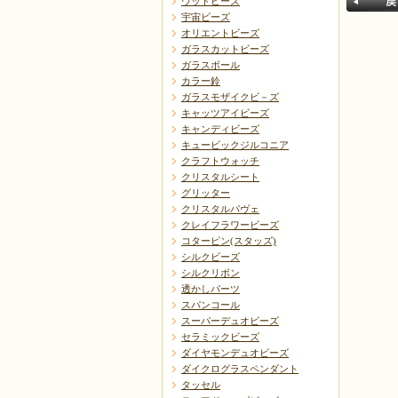
ウッドビーズ
宇宙ビーズ
オリエントビーズ
ガラスカットビーズ
ガラスボール
カラー鈴
ガラスモザイクビ－ズ
キャッツアイビーズ
戻る
キャンディビーズ
キュービックジルコニア
クラフトウォッチ
クリスタルシート
グリッター
クリスタルパヴェ
クレイフラワービーズ
コターピン(スタッズ)
シルクビーズ
シルクリボン
透かしパーツ
スパンコール
スーパーデュオビーズ
セラミックビーズ
ダイヤモンデュオビーズ
ダイクログラスペンダント
タッセル