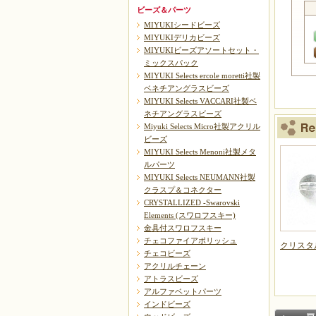
ビーズ＆パーツ
MIYUKIシードビーズ
MIYUKIデリカビーズ
MIYUKIビーズアソートセット・
ミックスパック
MIYUKI Selects ercole moretti社製
ベネチアングラスビーズ
MIYUKI Selects VACCARI社製ベ
ネチアングラスビーズ
Miyuki Selects Micro社製アクリル
ビーズ
MIYUKI Selects Menoni社製メタ
ルパーツ
MIYUKI Selects NEUMANN社製
クラスプ＆コネクター
CRYSTALLIZED -Swarovski
Elements (スワロフスキー)
金具付スワロフスキー
チェコファイアポリッシュ
クリス
チェコビーズ
アクリルチェーン
アトラスビーズ
アルファベットパーツ
インドビーズ