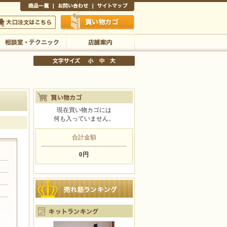
商品一覧
お問い合わせ
サイトマップ
買い物かご
口注文はこちら
相談室・テクニック
店舗案内
現在買い物カゴには
何も入っていません。
文字サイズの変更
小
中
大
合計金額
0円