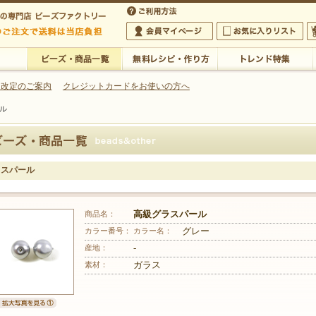
・アクセサリーの専門店
 改定のご案内
クレジットカードをお使いの方へ
ル
ご利用方法
 5,000円以上のご注文で送料は当店が負担いたします
の専門店 ビーズファクトリー 5,000円以上のご注文で送料は当店が負担いたします
会員マイページ
お気に入りリスト
大
ビーズ・商品一覧
無料レシピ・作り方
トレンド特集
ラスパール
商品名：
高級グラスパール
カラー番号：
カラー名：
グレー
産地：
-
素材：
ガラス