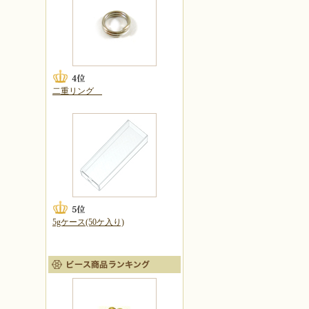
二重リング
5gケース(50ケ入り)