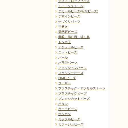
ティアドロップビーズ
チェーンストーン
デカールビーズ(転写ビーズ)
デザインビーズ
手づくりパ－ツ
手巻き
天然石ビーズ
動眼・挿し目・挿し鼻
トンボ玉
ナチュラルビーズ
ニットビーズ
パール
バラ型パーツ
ファッションパーツ
ファンシービーズ
FIMOビーズ
フェザー
プラスチック・アクリルストーン
プラスチックビーズ
プレクシカットビーズ
ボタン
ポニービーズ
ポンポン
ミラクルビーズ
ミラージュビーズ