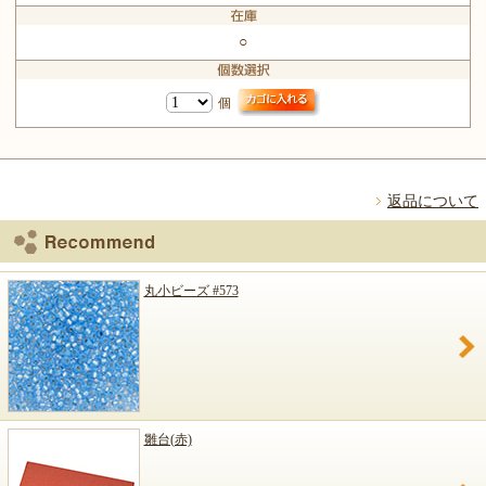
○
個
返品について
丸小ビーズ #573
雛台(赤)