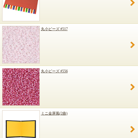
丸小ビーズ #517
丸小ビーズ #556
ミニ金屏風(2曲)