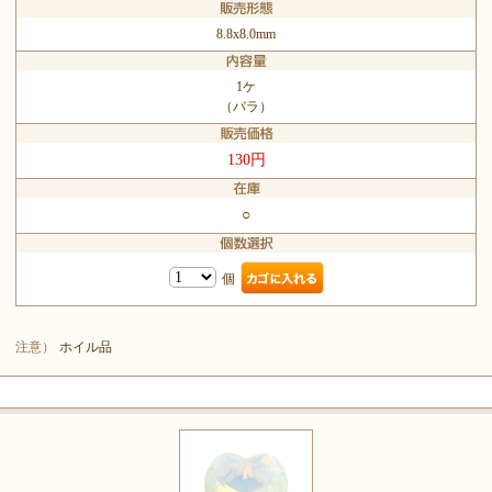
8.8x8.0mm
1ケ
（バラ）
130円
○
個
注意）
ホイル品