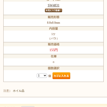
SW4831
8.8x8.0mm
1ケ
（バラ）
155円
○
個
注意）
ホイル品