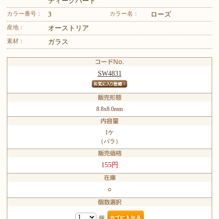
ティークハート
カラー番号：
カラー名：
3
ローズ
産地：
オーストリア
素材：
ガラス
SW4831
8.8x8.0mm
1ケ
（バラ）
155円
○
個