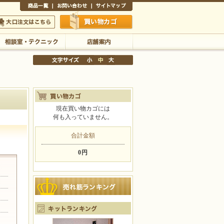
商品一覧
お問い合わせ
サイトマップ
買い物かご
口注文はこちら
相談室・テクニック
店舗案内
現在買い物カゴには
何も入っていません。
文字サイズの変更
小
中
大
合計金額
0円