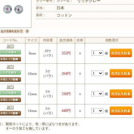
カラー番号：
カラー名：
リッチグレー
産地：
日本
素材：
コットン
コードNo.
サイズ
内容量
販売価格
在庫
個数選択
J673
10ケ
352円
○
個
8mm
（バラ）
J673
5ケ
264円
○
個
10mm
（バラ）
J673
5ケ
330円
○
個
12mm
（バラ）
J673
5ケ
440円
○
14mm
個
（バラ）
意）
製造ロットにより、色・形にばらつきがあります。
オーロラ加工を施しています。