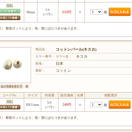
J681
1ケ
616円
○
個
30mm
（バラ）
意）
製造ロットにより、色・形にばらつきがあります。
商品名：
コットンパール(キスカ)
カラー番号：
カラー名：
キスカ
産地：
日本
素材：
コットン
コードNo.
サイズ
内容量
販売価格
在庫
個数選択
J681
5ケ
246円
○
8X11mm
個
（バラ）
意）
製造ロットにより、色・形にばらつきがあります。