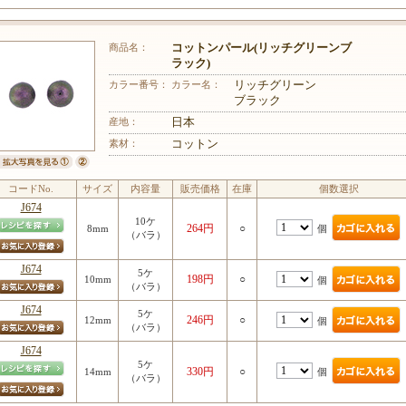
商品名：
コットンパール(リッチグリーンブ
ラック)
カラー番号：
カラー名：
リッチグリーン
ブラック
産地：
日本
素材：
コットン
コードNo.
サイズ
内容量
販売価格
在庫
個数選択
J674
10ケ
264円
○
個
8mm
（バラ）
J674
5ケ
198円
○
10mm
個
（バラ）
J674
5ケ
246円
○
12mm
個
（バラ）
J674
5ケ
330円
○
個
14mm
（バラ）