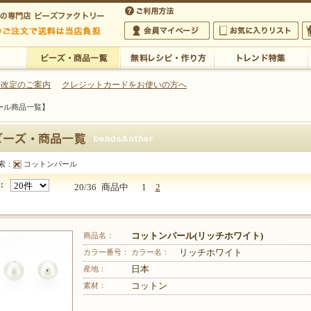
・アクセサリーの専門店
 改定のご案内
クレジットカードをお使いの方へ
ール商品一覧】
ご利用方法
 5,000円以上のご注文で送料は当店が負担いたします
の専門店 ビーズファクトリー 5,000円以上のご注文で送料は当店が負担いたします
会員マイページ
お気に入りリスト
大
ビーズ・商品一覧
無料レシピ・作り方
トレンド特集
索：
コットンパール
商品一覧】
：
20/36
商品中
1
2
商品名：
コットンパール(リッチホワイト)
カラー番号：
カラー名：
リッチホワイト
産地：
日本
素材：
コットン