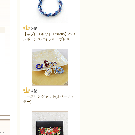
【学ブレスキット Lesson5】ヘリ
ンボーンスパイラル・ブレス
ビーズリングキット(オペークカ
ラー)