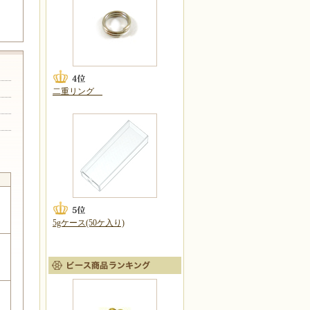
二重リング
5gケース(50ケ入り)