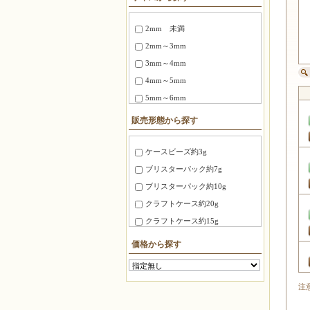
2mm 未満
2mm～3mm
3mm～4mm
4mm～5mm
5mm～6mm
6～8mm
販売形態から探す
1.5X3mm ～ 1.8X6mm
2.0X6 mm ～ 2.5X12mm
ケースビーズ約3g
2.7X12mm ～ 3.4X20mm
ブリスターパック約7g
3X3X3mm
ブリスターパック約10g
4X4X4mm
クラフトケース約20g
3.0X20mm ～ 4.0X10mm
クラフトケース約15g
8mm～10mm
徳用パック約100g
価格から探す
10mm～15mm
ＢＦパック約7g
15mm～20mm
糸通しビーズ約75cm
注
20mm～30mm
糸通しビーズ約1m
30mm～40mm
糸通しビーズ約2m