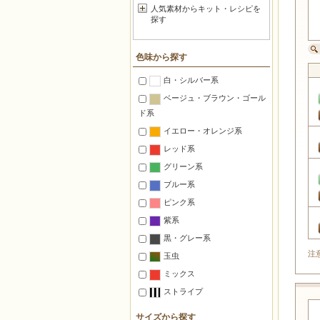
人気素材からキット・レシピを
太穴パール
探す
オニパール
スリーカットパール
色味から探す
ドロップパール
白・シルバー系
コットンパール
ベージュ・ブラウン・ゴール
シュリンクパール
ド系
スムースホールパール
イエロー・オレンジ系
ファイアポリッシュパール
レッド系
ユリアパール
グリーン系
フェアリーパール
ブルー系
ルシエルパール
ピンク系
スワロフスキークリスタルパー
紫系
ル
黒・グレー系
チェッカーパール
注
玉虫
ミックス
ストライプ
サイズから探す