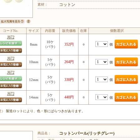
素材：
コットン
コードNo.
サイズ
内容量
販売価格
在庫
個数選択
J672
10ケ
352円
○
個
8mm
（バラ）
J672
5ケ
264円
○
10mm
個
（バラ）
J672
5ケ
330円
○
個
12mm
（バラ）
J672
5ケ
440円
○
14mm
個
（バラ）
意）
製造ロットにより、色・形にばらつきがあります。
商品名：
コットンパール(リッチグレー)