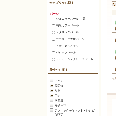
カテゴリから探す
パール
ジュエリーパール (貝)
高級カラーパール
メタリックパール
エナ金・エナ銀パール
本金・ＤＲメッキ
バロックパール
ラッカー＆メタリックパール
ツヤ消しパール
属性から探す
ローズビーズ・ローズパール
注
デザインパール
イベント
雰囲気
淡水パール
形状
高級グラスパール
用途
半丸パール・片穴パール
季節感
モチーフ
白・カルトラパール
テクニックからキット・レシピ
レインボーパール
を探す