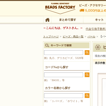
ビーズファクトリー ビーズ・パーツ・金具など
～こんにちは、ゲストさん。～
代金引換手数料
トップページ
>
ビーズ・商品一覧
>
パール
>
【パ
ビーズ・アクセサリーの専門店 ビーズファクトリー
ビーズ・アクセサリー
TOP
まとめて探す
キット
現在の検
例）丸小、デリカビーズ、5328等
【パール
表示件数
コードNoから探す
例）「H4101」等
カラー名称から探す
例）「トパーズ」「ホワイト」等