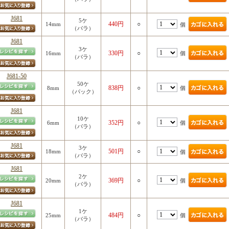
J681
5ケ
440円
○
14mm
個
（バラ）
J681
3ケ
330円
○
個
16mm
（バラ）
J681-50
50ケ
838円
○
個
8mm
（パック）
J681
10ケ
352円
○
個
6mm
（バラ）
J681
3ケ
501円
○
18mm
個
（バラ）
J681
2ケ
369円
○
個
20mm
（バラ）
J681
1ケ
484円
○
個
25mm
（バラ）