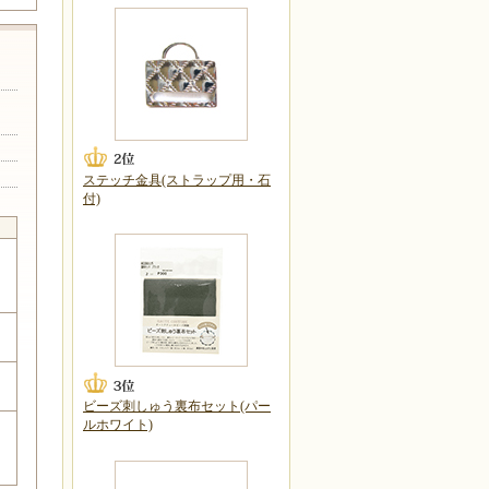
ステッチ金具(ストラップ用・石
付)
ビーズ刺しゅう裏布セット(パー
ルホワイト)