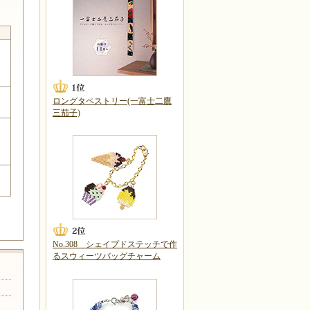
ロングタペストリー(一富士二鷹
三茄子)
No.308 シェイプドステッチで作
るスウィーツバッグチャーム