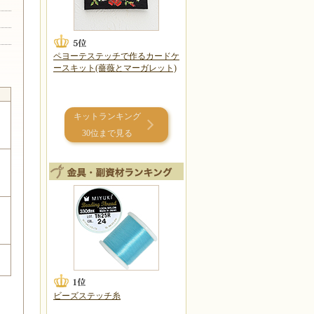
ペヨーテステッチで作るカードケ
ースキット(薔薇とマーガレット)
キットランキング
30位まで見る
ビーズステッチ糸