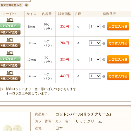
コードNo.
サイズ
内容量
販売価格
在庫
個数選択
J671
10ケ
352円
○
個
8mm
（バラ）
J671
5ケ
264円
○
10mm
個
（バラ）
J671
5ケ
330円
○
個
12mm
（バラ）
J671
5ケ
440円
○
14mm
個
（バラ）
意）
製造ロットにより、色・形にばらつきがあります。
オーロラ加工を施しています。
商品名：
コットンパール(リッチクリーム)
カラー番号：
カラー名：
リッチクリーム
産地：
日本