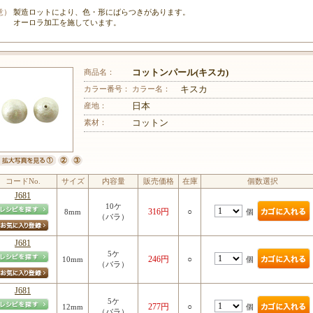
意）
製造ロットにより、色・形にばらつきがあります。
オーロラ加工を施しています。
商品名：
コットンパール(キスカ)
カラー番号：
カラー名：
キスカ
産地：
日本
素材：
コットン
コードNo.
サイズ
内容量
販売価格
在庫
個数選択
J681
10ケ
316円
○
個
8mm
（バラ）
J681
5ケ
246円
○
個
10mm
（バラ）
J681
5ケ
277円
○
個
12mm
（バラ）