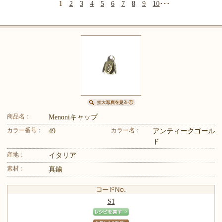
1
2
3
4
5
6
7
8
9
10
･･･
商品名：
Menoniキャップ
カラー番号：
カラー名：
49
アンティークゴール
ド
産地：
イタリア
素材：
真鍮
S1