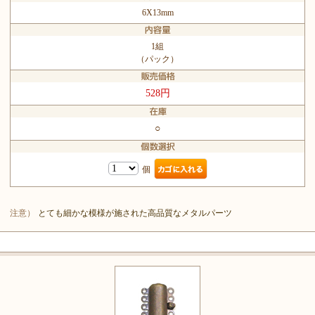
6X13mm
1組
（パック）
528円
○
個
注意）
とても細かな模様が施された高品質なメタルパーツ