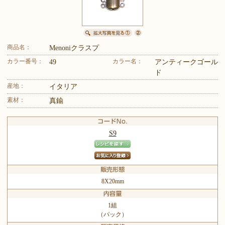
商品名：
Menoniクラスプ
カラー番号：
カラー名：
49
アンティークゴール
ド
産地：
イタリア
素材：
真鍮
S9
8X20mm
1組
（パック）