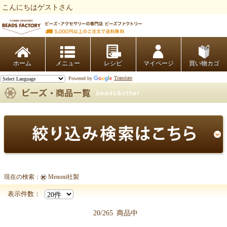
こんにちはゲストさん
ビーズファクトリー ビーズ・パーツ・金具など・アクセサリーの専門店
ホーム
レシピ
マイページ
買い物カゴ
Powered by
Translate
現在の検索：
Menoni社製
【メタルパーツ商品一覧】
表示件数：
20/265
商品中