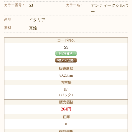
カラー番号：
カラー名：
53
アンティークシルバ
ー
産地：
イタリア
素材：
真鍮
S9
8X20mm
1組
（パック）
264円
○