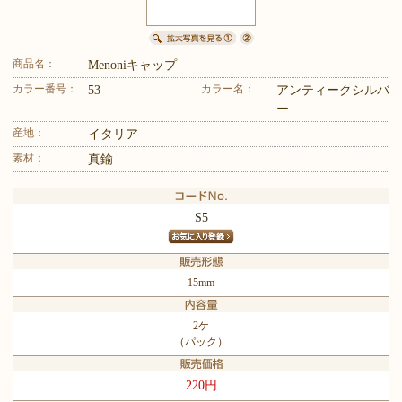
商品名：
Menoniキャップ
カラー番号：
カラー名：
53
アンティークシルバ
ー
産地：
イタリア
素材：
真鍮
S5
15mm
2ケ
（パック）
220円