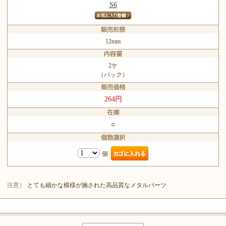
S6
12mm
2ケ
（パック）
264円
○
個
注意）
とても細かな模様が施された高品質なメタルパーツ