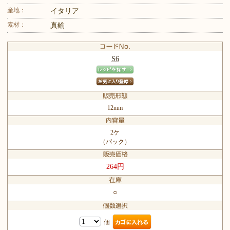
産地：
イタリア
素材：
真鍮
S6
12mm
2ケ
（パック）
264円
○
個