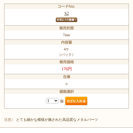
S2
7mm
4ケ
（パック）
176円
○
個
注意）
とても細かな模様が施された高品質なメタルパーツ