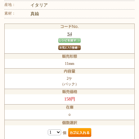
産地：
イタリア
素材：
真鍮
S4
11mm
2ケ
（パック）
158円
○
個