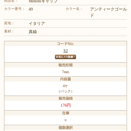
商品名：
Menoniキャップ
カラー番号：
カラー名：
49
アンティークゴール
ド
産地：
イタリア
素材：
真鍮
S2
7mm
4ケ
（パック）
176円
○