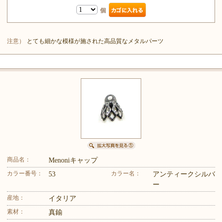
個
注意）
とても細かな模様が施された高品質なメタルパーツ
商品名：
Menoniキャップ
カラー番号：
カラー名：
53
アンティークシルバ
ー
産地：
イタリア
素材：
真鍮