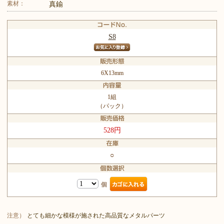
素材：
真鍮
S8
6X13mm
1組
（パック）
528円
○
個
注意）
とても細かな模様が施された高品質なメタルパーツ