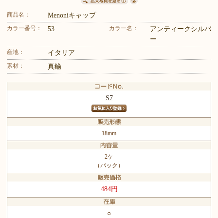
商品名：
Menoniキャップ
カラー番号：
カラー名：
53
アンティークシルバ
ー
産地：
イタリア
素材：
真鍮
S7
18mm
2ケ
（パック）
484円
○